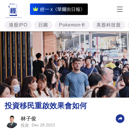
即
經一 x《華爾街日報》
時
財
港股IPO
日圓
Pokemon卡
美股科技股
經
專
題
投
資
樓
市
理
投資移民重啟效果會如何
財
商
林子俊
Dec 28 2023
投資
業