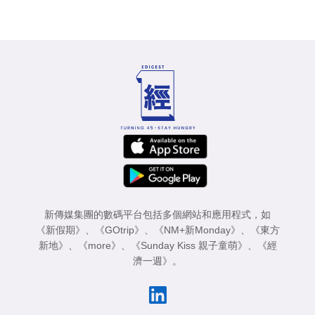
新傳媒集團的數碼平台包括多個網站和應用程式，如
《新假期》
、
《GOtrip》
、
《NM+新Monday》
、
《東方
新地》
、
《more》
、
《Sunday Kiss 親子童萌》
、
《經
濟一週》
。