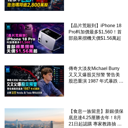
2,800 萬股 4月才入局 上月
剛向網民派定心丸
【晶片荒殺到】iPhone 18
Pro料加價最多$1,560！首
部蘋果摺機天價$1.56萬起
傳奇大淡友Michael Burry
又又又爆股災預警 警告美
股恐重演 1987 年式暴跌 企
硬沽空 Nvidia 及 Tesla 等
科企巨頭
【食息一族留意】新銀債保
底息達4.25厘勝去年！8月
21日起認購 專家教路抽 20