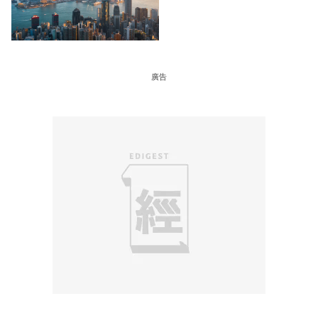
至 30 手 鎖定三年高息
廣告