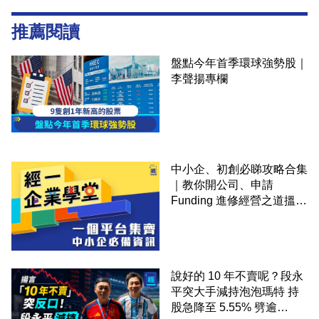
推薦閱讀
盤點今年首季環球強勢股｜
李聲揚專欄
中小企、初創必睇攻略合集
｜教你開公司、申請
Funding 進修經營之道搵大
錢！
說好的 10 年不賣呢？段永
平突大手減持泡泡瑪特 持
股急降至 5.55% 劈逾