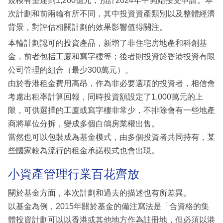
規模有望達到1,200億元，預計2024年中開始接受申請。本
次計劃和前兩輪有所不同，其中投資資產類別以及整體經濟
背景，對評估相關計劃的效果影響值得關注。
本輪計劃認可的投資產品，新增了非住宅房地產和科創基
金，前者包括工廈和寫字樓等；後者則投資於香港投資有限
公司管理的組合（最少300萬元）。
由於香港租金費用高昂，作為非必要選項的投資者，相信會
考慮出租率計算回報，同時投資額設定了1,000萬元的上
限，可供選擇的工廈或寫字樓非常少，不排除會有一些地產
商將單位分拆，變成多個白鴿房業權出售。
當然也可以包裝成為基金模式，由多個投資者共同持有，某
些國家較為流行的租金承諾模式也會出現。
小資產管理行業百花齊放
關於基金方面，本次計劃和過去的描述也有所差異。
以基金為例，2015年關於基金的備注寫法是「合資格的集
體投資計劃可以以香港或其他地方作為註冊地，但必須以港