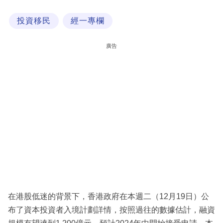
科
投資移民
經一專欄
技
職
廣告
場
生
活
時
事
專
欄
訂
閱
在港股低迷的背景下，香港政府在本週二（12月19日）公
專
布了資本投資者入境計劃詳情，按照過往的數據估計，融資
區