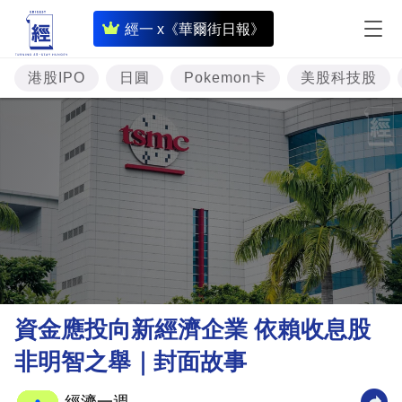
即
經一 x《華爾街日報》
時
財
港股IPO
日圓
Pokemon卡
美股科技股
經
專
題
投
資
樓
市
理
資金應投向新經濟企業 依賴收息股
財
非明智之舉｜封面故事
商
業