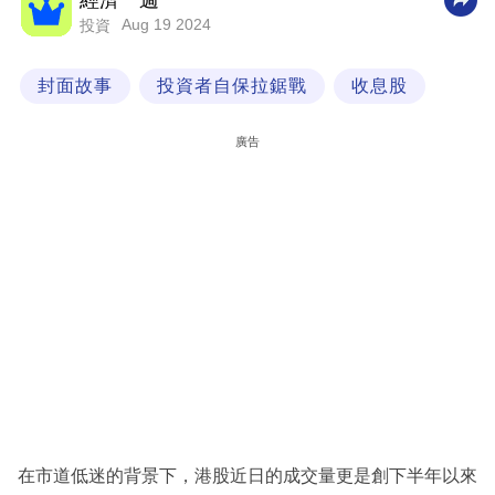
經濟一週
Aug 19 2024
投資
科
技
封面故事
投資者自保拉鋸戰
收息股
職
場
廣告
生
活
時
事
專
欄
訂
閱
專
在市道低迷的背景下，港股近日的成交量更是創下半年以來
區