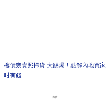
樓價幾貴照掃貨 大踢爆！點解內地買家
咁有錢
廣告