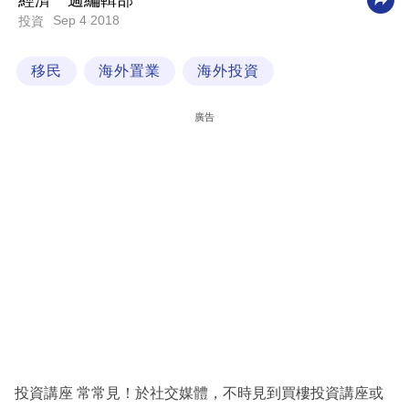
經濟一週編輯部
Sep 4 2018
投資
科
技
移民
海外置業
海外投資
職
場
廣告
生
活
時
事
專
欄
訂
閱
專
投資講座 常常見！於社交媒體，不時見到買樓投資講座或
區