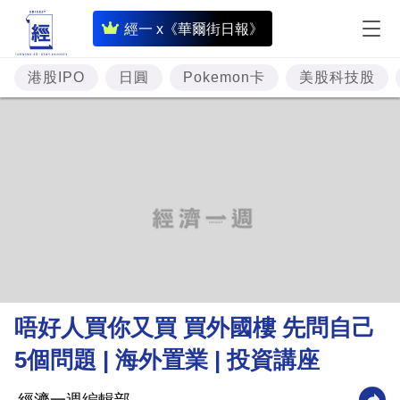
即
經一 x《華爾街日報》
時
財
港股IPO
日圓
Pokemon卡
美股科技股
經
專
題
投
資
樓
市
理
唔好人買你又買 買外國樓 先問自己
財
5個問題 | 海外置業 | 投資講座
商
業