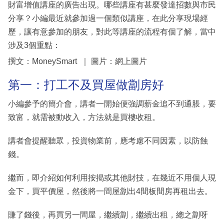
財富增值講座的廣告出現。哪些講座有甚麼發達招數與市民
分享？小編最近就參加過一個類似講座，在此分享現場經
歷，讓有意參加的朋友，對此等講座的流程有個了解，當中
涉及3個重點：
撰文：MoneySmart ｜ 圖片：網上圖片
第一：打工不及買屋做劏房好
小編參予的簡介會，講者一開始便強調薪金追不到通脹，要
致富，就需被動收入，方法就是買樓收租。
講者會提醒聽眾，投資物業前，應考慮不同因素，以防蝕
錢。
繼而，即介紹如何利用按揭或其他財技，在幾近不用個人現
金下，買平價屋，然後將一間屋劏出4間板間房再租出去。
賺了錢後，再買另一間屋，繼續劏，繼續出租，總之劏呀