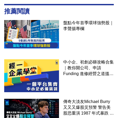
推薦閱讀
盤點今年首季環球強勢股｜
李聲揚專欄
中小企、初創必睇攻略合集
｜教你開公司、申請
Funding 進修經營之道搵大
錢！
傳奇大淡友Michael Burry
又又又爆股災預警 警告美
股恐重演 1987 年式暴跌 企