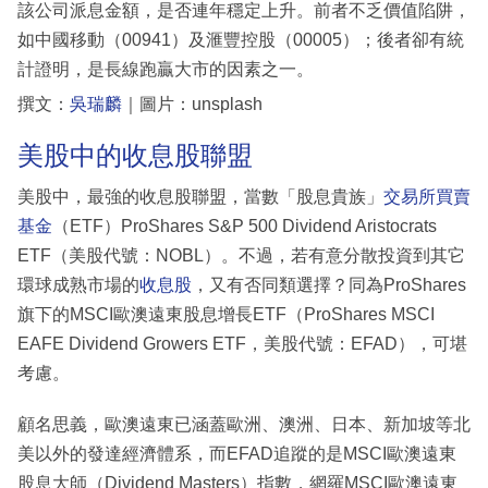
該公司派息金額，是否連年穩定上升。前者不乏價值陷阱，
如中國移動（00941）及滙豐控股（00005）；後者卻有統
計證明，是長線跑贏大市的因素之一。
撰文：
吳瑞麟
｜圖片：unsplash
美股中的收息股聯盟
美股中，最強的收息股聯盟，當數「股息貴族」
交易所買賣
基金
（ETF）ProShares S&P 500 Dividend Aristocrats
ETF（美股代號：NOBL）。不過，若有意分散投資到其它
環球成熟市場的
收息股
，又有否同類選擇？同為ProShares
旗下的MSCI歐澳遠東股息增長ETF（ProShares MSCI
EAFE Dividend Growers ETF，美股代號：EFAD），可堪
考慮。
顧名思義，歐澳遠東已涵蓋歐洲、澳洲、日本、新加坡等北
美以外的發達經濟體系，而EFAD追蹤的是MSCI歐澳遠東
股息大師（Dividend Masters）指數，網羅MSCI歐澳遠東