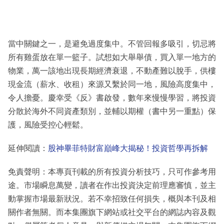
當中關鍵之一，是避免過度集中。不管回報多吸引，切忌將
所有雞蛋放在單一籃子。試想如大舉舉債，買入單一地方的
物業，萬一該地出現長期經濟衰退，不動產難以脫手，供樓
現金流（薪水、收租）來源又繫於同一地，風險高度集中，
令人擔憂。慶幸受《反》書啟發，數年來慢慢學習，將投資
分散於海外不同資產類別，並輔以期權（書中另一重點）保
護，風險受控心輕鬆。
延伸閱讀：
股神畢菲特財富巔峰大揭秘！投資哲學再拆解
免責聲明：本專頁刊載的所有投資分析技巧，只可作參考用
途。市場瞬息萬變，讀者在作出投資決定前理應審慎，並主
動掌握市場最新狀況。若不幸招致任何損失，概與本刊及相
關作者無關。而本集團旗下網站或社交平台的網誌內容及觀