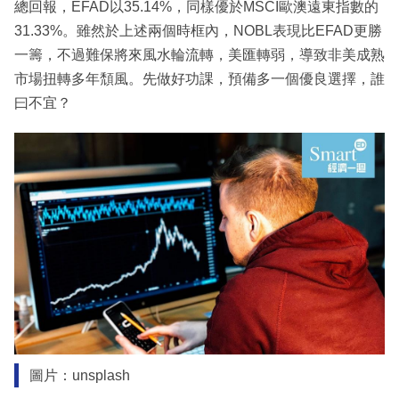
總回報，EFAD以35.14%，同樣優於MSCI歐澳遠東指數的
31.33%。雖然於上述兩個時框內，NOBL表現比EFAD更勝
一籌，不過難保將來風水輪流轉，美匯轉弱，導致非美成熟
市場扭轉多年頹風。先做好功課，預備多一個優良選擇，誰
曰不宜？
圖片：unsplash