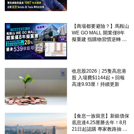
硬沽空 Nvidia 及 Tesla 等
科企巨頭
【商場都要避險？】馬鞍山
WE GO MALL 開業僅8年
擬重建 指購物習慣逆轉 餐
飲出租率暴跌至 28% 變身
539伙住宅
收息股2026｜25隻高息港
股 入場費$1144起＋回報
高達9.93厘！持續更新
【食息一族留意】新銀債保
底息達4.25厘勝去年！8月
21日起認購 專家教路抽 20