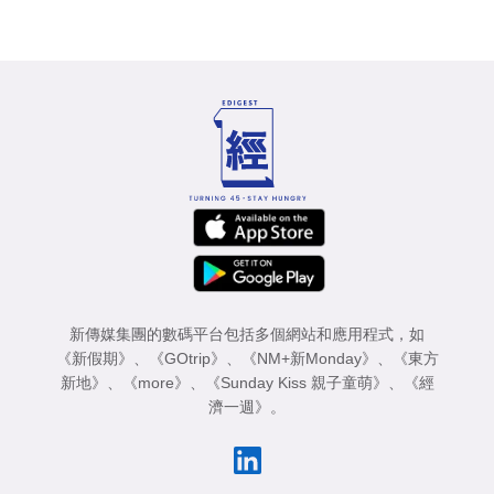
新傳媒集團的數碼平台包括多個網站和應用程式，如
《新假期》
、
《GOtrip》
、
《NM+新Monday》
、
《東方
新地》
、
《more》
、
《Sunday Kiss 親子童萌》
、
《經
濟一週》
。