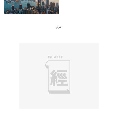
至 30 手 鎖定三年高息
廣告