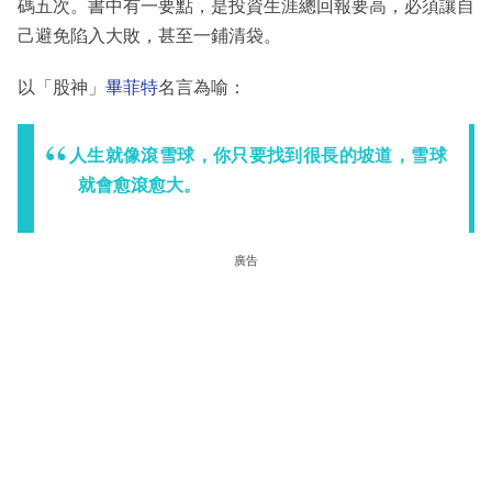
碼五次。書中有一要點，是投資生涯總回報要高，必須讓自
己避免陷入大敗，甚至一鋪清袋。
以「股神」
畢菲特
名言為喻：
人生就像滾雪球，你只要找到很長的坡道，雪球
就會愈滾愈大。
廣告