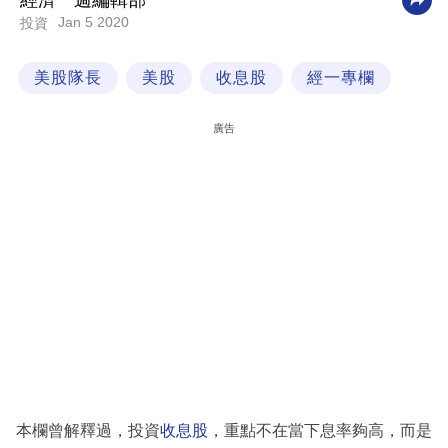
經濟一週編輯部
Jan 5 2020
投資
科
技
美股隊長
美股
收息股
經一專欄
職
場
廣告
生
活
時
事
專
欄
訂
閱
專
本欄曾解釋過，投資
收息股
，重點不在當下息率夠高，而是
區