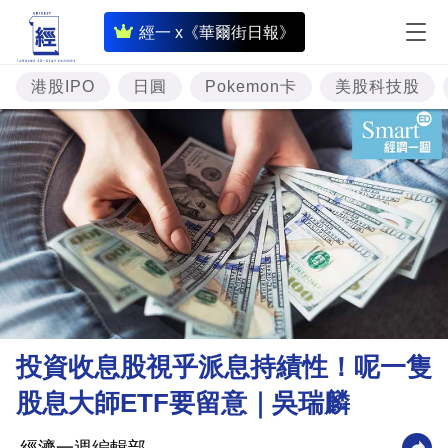
即
經一 x《華爾街日報》
時
財
港股IPO
日圓
Pokemon卡
美股科技股
經
專
題
投
資
樓
市
理
投資收息股視乎派息持績性！呢一隻
財
股息大師ETF要留意｜吳瑞麟
商
業