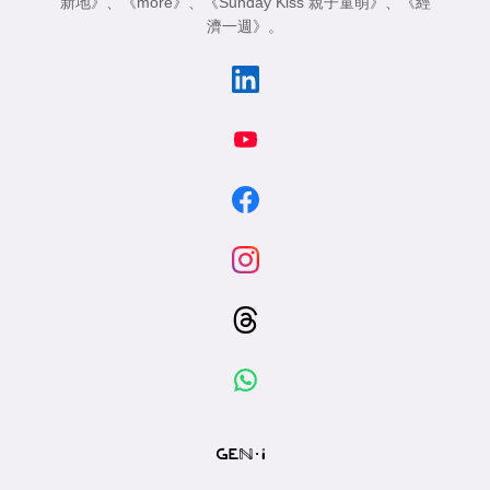
新地》
、
《more》
、
《Sunday Kiss 親子童萌》
、
《經
濟一週》
。