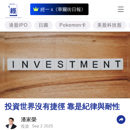
即
經一 x《華爾街日報》
時
財
港股IPO
日圓
Pokemon卡
美股科技股
經
專
題
投
資
樓
市
理
投資世界沒有捷徑 靠是紀律與耐性
財
商
潘家榮
Sep 2 2025
投資
業