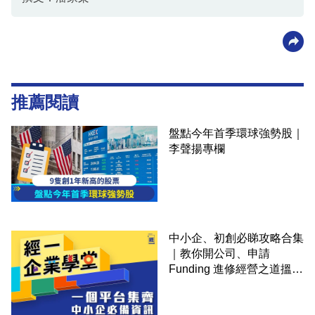
推薦閱讀
盤點今年首季環球強勢股｜
李聲揚專欄
中小企、初創必睇攻略合集
｜教你開公司、申請
Funding 進修經營之道搵大
錢！