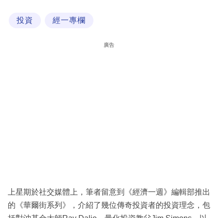
科
投資
經一專欄
技
職
廣告
場
生
活
時
事
專
欄
訂
閱
上星期於社交媒體上，筆者留意到《經濟一週》編輯部推出
專
的《華爾街系列》，介紹了幾位傳奇投資者的投資理念，包
區