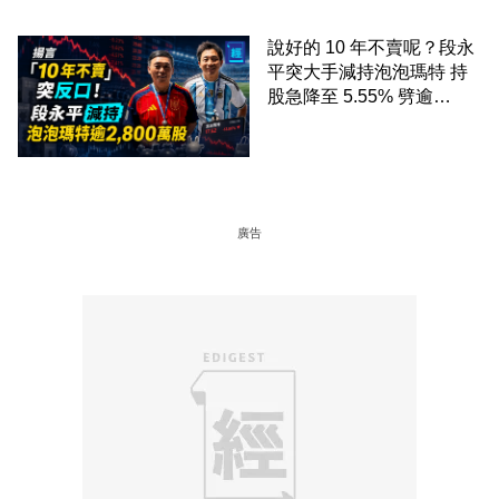
說好的 10 年不賣呢？段永
平突大手減持泡泡瑪特 持
股急降至 5.55% 劈逾
2,800 萬股 4月才入局 上月
剛向網民派定心丸
廣告