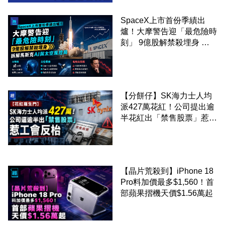
SpaceX上市首份季績出
爐！大摩警告迎「最危險時
刻」 9億股解禁殺埋身 拆
解馬斯克AI與太空風控局
【分餅仔】SK海力士人均
派427萬花紅！公司提出逾
半花紅出「禁售股票」惹工
會反枱
【晶片荒殺到】iPhone 18
Pro料加價最多$1,560！首
部蘋果摺機天價$1.56萬起