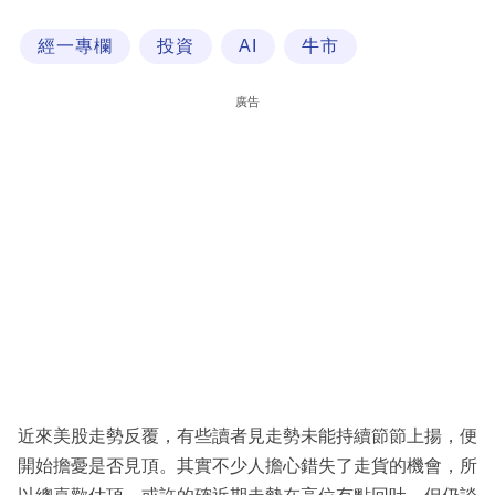
科
經一專欄
投資
AI
牛市
技
職
廣告
場
生
活
時
事
專
欄
訂
閱
近來美股走勢反覆，有些讀者見走勢未能持續節節上揚，便
專
開始擔憂是否見頂。其實不少人擔心錯失了走貨的機會，所
區