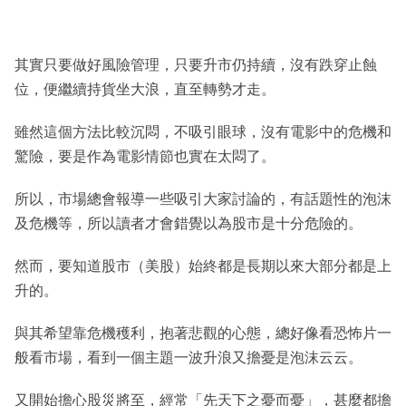
其實只要做好風險管理，只要升市仍持續，沒有跌穿止蝕
位，便繼續持貨坐大浪，直至轉勢才走。
雖然這個方法比較沉悶，不吸引眼球，沒有電影中的危機和
驚險，要是作為電影情節也實在太悶了。
所以，市場總會報導一些吸引大家討論的，有話題性的泡沫
及危機等，所以讀者才會錯覺以為股市是十分危險的。
然而，要知道股市（美股）始終都是長期以來大部分都是上
升的。
與其希望靠危機穫利，抱著悲觀的心態，總好像看恐怖片一
般看市場，看到一個主題一波升浪又擔憂是泡沫云云。
又開始擔心股災將至，經常「先天下之憂而憂」，甚麼都擔