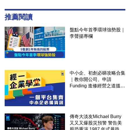
推薦閱讀
盤點今年首季環球強勢股｜
李聲揚專欄
中小企、初創必睇攻略合集
｜教你開公司、申請
Funding 進修經營之道搵大
錢！
傳奇大淡友Michael Burry
又又又爆股災預警 警告美
股恐重演 1987 年式暴跌 企