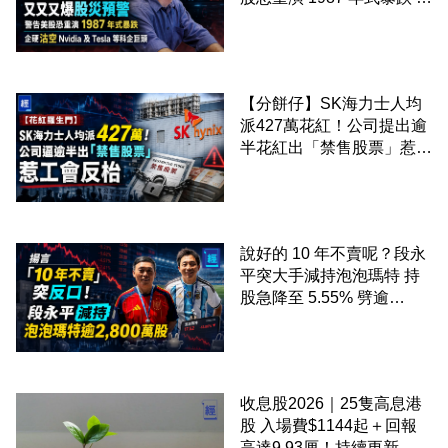
硬沽空 Nvidia 及 Tesla 等
科企巨頭
【分餅仔】SK海力士人均
派427萬花紅！公司提出逾
半花紅出「禁售股票」惹工
會反枱
說好的 10 年不賣呢？段永
平突大手減持泡泡瑪特 持
股急降至 5.55% 劈逾
2,800 萬股 4月才入局 上月
剛向網民派定心丸
收息股2026｜25隻高息港
股 入場費$1144起＋回報
高達9.93厘！持續更新