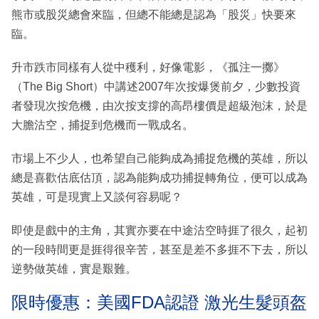
熊市或股災總會來臨，但總不能總是認為「股災」快要來
臨。
升市跌市同樣有人從中穫利，好像電影，《孤注一擲》
（The Big Short）中講述2007年次按爆煲前夕，少數投資
者發現次按危機，由次按支撐的高昂樓價是超級泡沫，於是
大膽沽空，捕捉到危機而一戰成名。
市場上不少人，也希望自己能夠成為捕捉危機的英雄，所以
總是喜歡估底估頂，認為能夠成功捕捉轉角位，便可以成為
英雄，可是現實上又談何容易呢？
即使是戲中的主角，其實亦要在中途沽空時捱了很久，起初
的一段時間更是捱得很辛苦，甚至是差不多捱不下去，所以
逆勢做英雄，實是艱難。
限時優惠：美國FDA認證 激光生髮頭盔