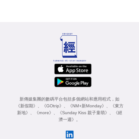
新傳媒集團的數碼平台包括多個網站和應用程式，如
《新假期》
、
《GOtrip》
、
《NM+新Monday》
、
《東方
新地》
、
《more》
、
《Sunday Kiss 親子童萌》
、
《經
濟一週》
。