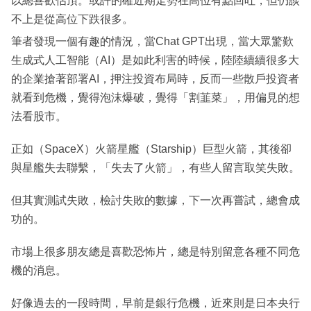
以總喜歡估頂。或許的確近期走勢在高位有點回吐，但仍談
不上是從高位下跌很多。
筆者發現一個有趣的情況，當Chat GPT出現，當大眾驚歎
生成式人工智能（AI）是如此利害的時候，陸陸續續很多大
的企業搶著部署AI，押注投資布局時，反而一些散戶投資者
就看到危機，覺得泡沫爆破，覺得「割韮菜」，用偏見的想
法看股市。
正如（SpaceX）火箭星艦（Starship）巨型火箭，其後卻
與星艦失去聯繫，「失去了火箭」，有些人留言取笑失敗。
但其實測試失敗，檢討失敗的數據，下一次再嘗試，總會成
功的。
市場上很多朋友總是喜歡恐怖片，總是特別留意各種不同危
機的消息。
好像過去的一段時間，早前是銀行危機，近來則是日本央行