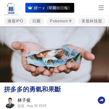
即
經一 x《華爾街日報》
時
財
港股IPO
日圓
Pokemon卡
美股科技股
經
專
題
投
資
樓
市
理
拼多多的勇氣和果斷
財
商
林子俊
Aug 30 2024
投資
業