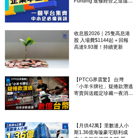
Funding 進修經營之道搵大
錢！
收息股2026｜25隻高息港
股 入場費$1144起＋回報
高達9.93厘！持續更新
【PTCG界震驚】 台灣
「小羊卡牌社」疑捲款潛逃
寄賣與送鑑定珍藏一夜消失
網傳涉款高達數億台幣
【月供42萬】里數達人小
斯1.36億海璇豪宅順利成