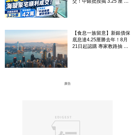
交！中銀批按揭 3.25 厘 小
斯直言「平過美債梗係借
盡」
【食息一族留意】新銀債保
底息達4.25厘勝去年！8月
21日起認購 專家教路抽 20
至 30 手 鎖定三年高息
廣告