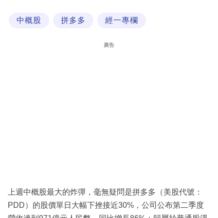
科
中概股
拼多多
經一專欄
技
職
廣告
場
生
活
時
事
專
欄
訂
閱
上週中概股最大的炸彈，毫無疑問是拼多多（美股代號：
專
PDD）的股價單日大幅下挫接近30%，公司公布第二季度
區