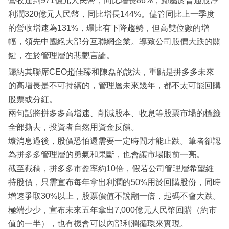
營收達到971億元人民幣，同比增長86%；歸屬於普通股淨
利潤320億元人民幣，同比增長144%。儘管同比上一季度
的營收增速為131%，環比有下降趨勢，但高雙位數的增
幅，領先中國絕大部分互聯網企業。導致公司股價大跌的關
鍵，在於管理層的悲觀言論。
歸納其聯席CEO趙佳臻和陳磊的說法，重點是拼多多未來
的高增長是不可持續的，管理層未來幾年，都不太可能回購
股票或分紅。
兩句話將拼多多高增速、削減股本、收息等股票市場的標籤
全部撕去，投資者自然用資金反饋。
壞消息過後，股價恐怕還需要一定時間才能止跌。筆者卻認
為拼多多管理層的勇氣和果斷，也會讓市場眼前一亮。
截至截稿，拼多多市盈率約10倍，假若公司管理層希望維
持股價，只需宣布每年拿出利潤的50%用於回購股份，同時
增速爭取30%以上，股票價值不說翻一倍，起碼不會大跌。
極端少少，宣布未來五年拿出7,000億元人民幣回購（約市
值的一半），也有機會可以內部利潤循環來實現。