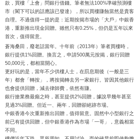
款，買樓「上會」問銀行借錢。筆者無法100%準確預測樓
市（閣下可以的話應該已發達），所以買樓賺蝕當然是貴客
自理。不過值得一提的是：近期按揭市場的「大戶」中銀香
港，重新推出現金回贈。雖然只有0.25%，但仍是五年以來
首次，值得留意。
蒼海桑田，廢老話當年。十年前（2013年）筆者買樓時，
銀行提供1%回贈。換言之，申請500萬元按揭，銀行回贈
50,000元，都相當開心。
更好玩的是，當年不少供樓人士，在罰息期後（一般是三
年）都會「轉按」，將按揭轉去另一家銀行。皆因其他銀行
也會提供回贈，減去律師費，依然有賺。
銀行搶業務最癲之時，甚至提供2%回贈，據說早幾年甚至
見過3%回贈。但近一、兩年，回贈卻絕跡市場。
中銀香港今次重新推出回贈，值得留意。固然中小型銀行之
前已有提供回贈，但中銀香港作為市場「一哥」，意義相當
不同。
樓價近年下跌，眾所周知，不用討論。而的確早前即使夠膽