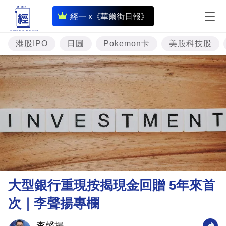
即
經一 x《華爾街日報》
時
財
港股IPO
日圓
Pokemon卡
美股科技股
經
專
題
投
資
樓
市
理
大型銀行重現按揭現金回贈 5年來首
財
次｜李聲揚專欄
商
業