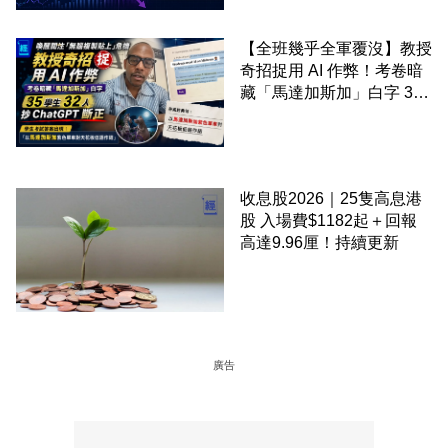
【全班幾乎全軍覆沒】教授
奇招捉用 AI 作弊！考卷暗
藏「馬達加斯加」白字 35
學生 32 人抄 ChatGPT 斷
正
收息股2026｜25隻高息港
股 入場費$1182起＋回報
高達9.96厘！持續更新
廣告