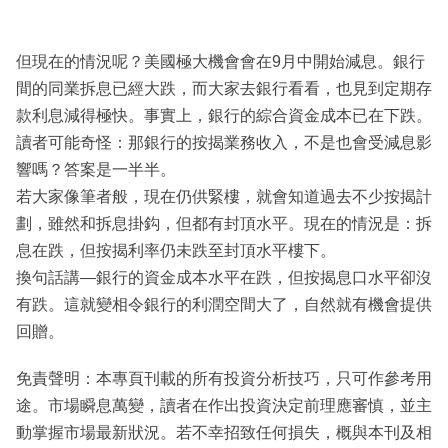
但現在的情況呢？美國極大機會會在9月中開始減息。銀行
間的同業拆息已經大跌，而大家去銀行看看，也見到定期存
款利息減得極快。事實上，銀行的綜合資金成本已在下跌。
讀者可能奇怪：那銀行的按揭業務收入，不是也會受減息影
響嗎？答案是一半半。
若大家像筆者般，現在仍供緊樓，就會知道過去不少按揭計
劃，雖然和拆息掛鈎，但都有封頂水平。現在的情況是：拆
息在跌，但按揭利率仍未跌至封頂水平樓下。
換句話講—銀行的資金成本水平在跌，但按揭息口水平卻沒
有跌。這就變相令銀行的利潤空間大了，自然就有機會提供
回贈。
免責聲明：本專頁刊載的所有投資分析技巧，只可作參考用
途。市場瞬息萬變，讀者在作出投資決定前理應審慎，並主
動掌握市場最新狀況。若不幸招致任何損失，概與本刊及相