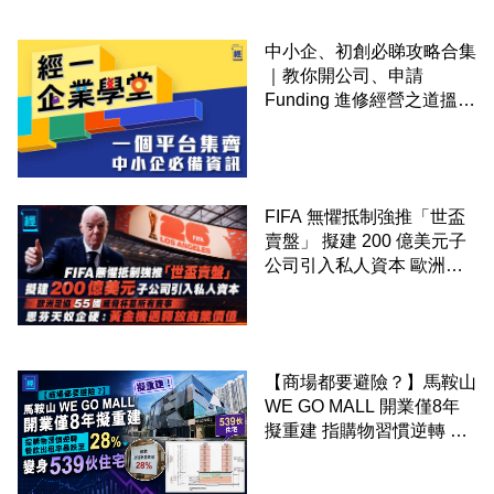
中小企、初創必睇攻略合集
｜教你開公司、申請
Funding 進修經營之道搵大
錢！
FIFA 無懼抵制強推「世盃
賣盤」 擬建 200 億美元子
公司引入私人資本 歐洲足
協 55 國威脅杯葛所有賽事
恩芬天奴企硬：黃金機遇釋
放商業價值
【商場都要避險？】馬鞍山
WE GO MALL 開業僅8年
擬重建 指購物習慣逆轉 餐
飲出租率暴跌至 28% 變身
539伙住宅