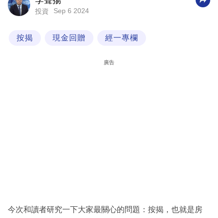
李聲揚
Sep 6 2024
投資
科
技
按揭
現金回贈
經一專欄
職
場
廣告
生
活
時
事
專
欄
訂
閱
專
今次和讀者研究一下大家最關心的問題：按揭，也就是房
區