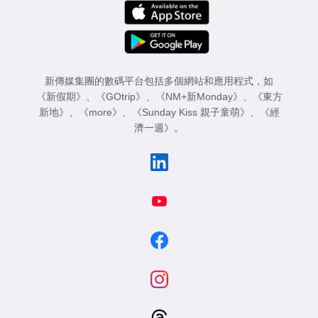
新傳媒集團的數碼平台包括多個網站和應用程式，如
《新假期》
、
《GOtrip》
、
《NM+新Monday》
、
《東方
新地》
、
《more》
、
《Sunday Kiss 親子童萌》
、
《經
濟一週》
。