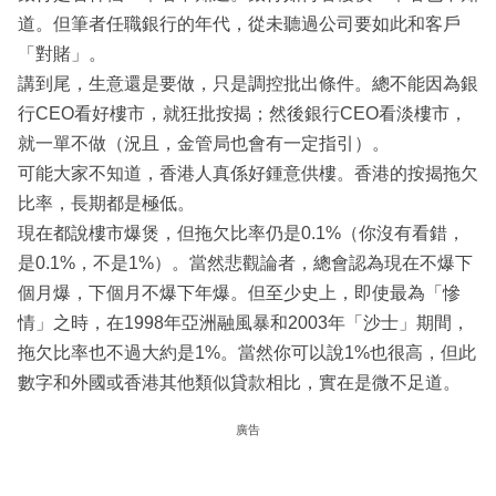
道。但筆者任職銀行的年代，從未聽過公司要如此和客戶
「對賭」。
講到尾，生意還是要做，只是調控批出條件。總不能因為銀
行CEO看好樓市，就狂批按揭；然後銀行CEO看淡樓市，
就一單不做（況且，金管局也會有一定指引）。
可能大家不知道，香港人真係好鍾意供樓。香港的按揭拖欠
比率，長期都是極低。
現在都說樓市爆煲，但拖欠比率仍是0.1%（你沒有看錯，
是0.1%，不是1%）。當然悲觀論者，總會認為現在不爆下
個月爆，下個月不爆下年爆。但至少史上，即使最為「慘
情」之時，在1998年亞洲融風暴和2003年「沙士」期間，
拖欠比率也不過大約是1%。當然你可以說1%也很高，但此
數字和外國或香港其他類似貸款相比，實在是微不足道。
廣告