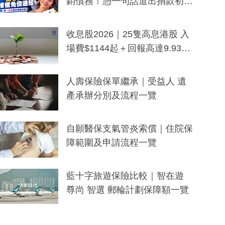
銷債務！憑一句話道出捐款初
衷：加州26萬人接獲免債通知、
一度被誤當詐騙手段
收息股2026｜25隻高息港股 入
場費$1144起＋回報高達9.93
厘！持續更新
人壽保險保單繼承｜受益人 遺
產承辦分別及流程一覽
自願醫保支氣管炎索償｜住院保
障範圍及申請流程一覽
藍十字旅遊保險比較｜智在遊
尊尚 智選 郵輪計劃保障額一覽