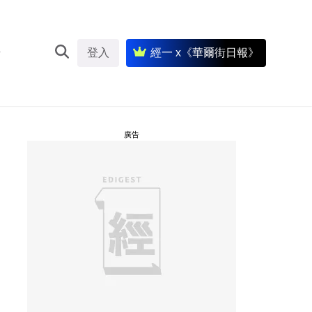
登入
經一 x《華爾街日報》
廣告