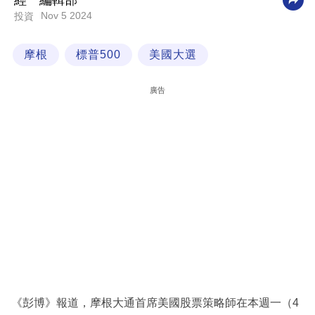
經一編輯部
Nov 5 2024
投資
科
技
摩根
標普500
美國大選
職
場
廣告
生
活
時
事
專
欄
訂
閱
專
《彭博》報道，摩根大通首席美國股票策略師在本週一（4
區