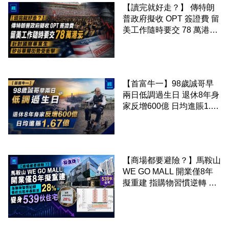
【讀完就好走？】 傳特朗
普政府擬收 OPT 簽證費 留
美工作隨時要交 78 萬港元
針對國際畢業生 矽谷華爾
街勢受衝擊
【首富牛一】98歲誠哥早
兩日低調過生日 退休8年身
家反增600億 日均進賬1.67
億
【商場都要避險？】馬鞍山
WE GO MALL 開業僅8年
擬重建 指購物習慣逆轉 餐
飲出租率暴跌至 28% 變身
539伙住宅