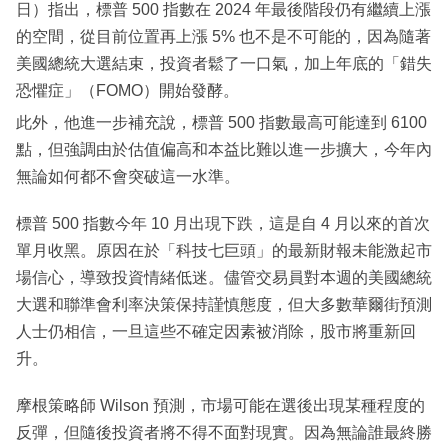
日）指出，標普 500 指數在 2024 年最後階段仍有繼續上漲
的空間，從目前位置再上漲 5% 也不是不可能的，因為隨著
美國總統大選結束，投資者鬆了一口氣，加上年底的「錯失
恐懼症」（FOMO）開始發酵。
此外，他進一步補充說，標普 500 指數最高可能達到 6100
點，但強調由於估值偏高和本益比難以進一步擴大，今年內
無論如何都不會突破這一水準。
標普 500 指數今年 10 月出現下跌，這是自 4 月以來的首次
單月收黑。原因在於「科技七巨頭」的最新財報未能激起市
場信心，導致投資情緒低迷。儘管交易員對本週的美國總統
大選和聯準會利率決策保持謹慎態度，但大多數華爾街預測
人士仍相信，一旦這些不確定因素被消除，股市將重新回
升。
摩根策略師 Wilson 預測，市場可能在選後出現某種程度的
反彈，但隨後投資者將不得不面對現實。因為無論誰最終勝