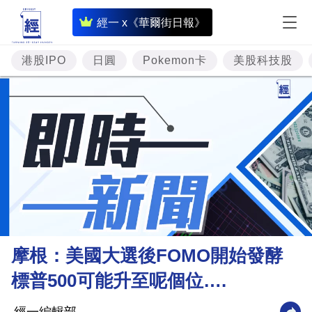
即
經一 x《華爾街日報》
時
財
港股IPO
日圓
Pokemon卡
美股科技股
經
專
題
投
資
樓
市
理
摩根：美國大選後FOMO開始發酵
財
標普500可能升至呢個位….
商
業