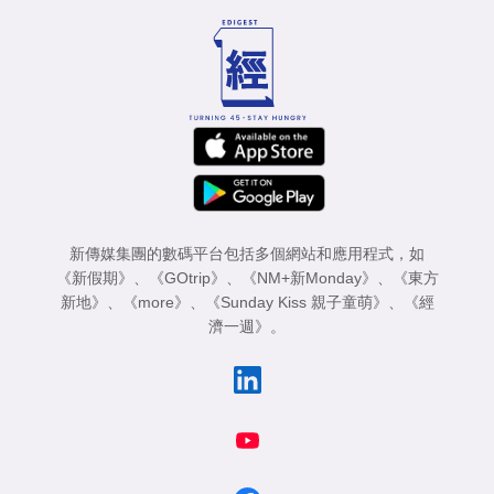
新傳媒集團的數碼平台包括多個網站和應用程式，如
《新假期》
、
《GOtrip》
、
《NM+新Monday》
、
《東方
新地》
、
《more》
、
《Sunday Kiss 親子童萌》
、
《經
濟一週》
。