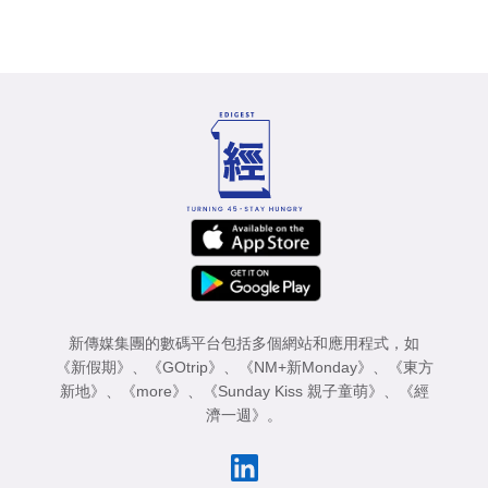
新傳媒集團的數碼平台包括多個網站和應用程式，如
《新假期》
、
《GOtrip》
、
《NM+新Monday》
、
《東方
新地》
、
《more》
、
《Sunday Kiss 親子童萌》
、
《經
濟一週》
。