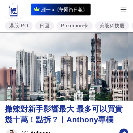
即
經一 x《華爾街日報》
時
財
港股IPO
日圓
Pokemon卡
美股科技股
經
專
題
投
資
樓
市
理
撤辣對新手影響最大 最多可以買貴
財
幾十萬！點拆？︳Anthony專欄
商
業