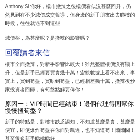
Anthony Sir你好，樓市撤辣之後樓價看似沒甚麼回升，仍
然見到有不少減價成交報導，但身邊的新手朋友出去睇樓的
時候，往往就遇不到這些
減價盤，為甚麼呢？是撤辣的影響嗎？
回覆讀者來信
樓市全面撤辣，對新手影響比較大！雖然整體樓價沒有顯上
升，但是新手已經要買貴幾十萬！宏觀數據上看不出來，事
實上，買到筍盤，買唔到筍盤，已經相差幾十萬，撤辣後炒
家投資者回歸，有筍盤點解要俾你！
原因一：VIP時間已經結束！邊個代理得閒幫你
慢慢搵筍盤？
新手的特點是，對樓市缺乏認知，不知道甚麼是貴，甚麼是
便宜，即使爆炸筍盤在你面對飄過，也不知道筍！懶懶閑！
甚至很多新手睇樓睇好