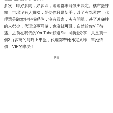
多次，睇好多間，好多區，遲遲都未能做出決定。樓市撤辣
前，市場沒有人買樓，即使你只是新手，甚至有點運吉，代
理還是願意好好招呼你，沒有買家，沒有開單，甚至連睇樓
的人都少，代理沒事可做，也沒錢可賺，自然給你VIP待
遇。之前在我們的YouTube頻道Stella師姐分享，只是買一
個3百多萬的河畔上車盤，代理都帶她睇完又睇，幫她劈
價，VIP的享受！
廣告