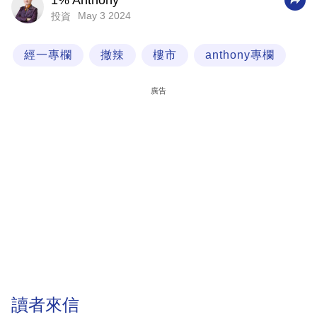
1% Anthony
May 3 2024
投資
科
技
經一專欄
撤辣
樓市
anthony專欄
職
場
廣告
生
活
時
事
專
欄
訂
閱
專
讀者來信
區