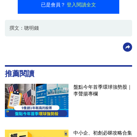
已是會員？
登入閱讀全文
撰文：聰明錢
推薦閱讀
盤點今年首季環球強勢股｜
李聲揚專欄
中小企、初創必睇攻略合集