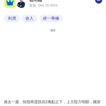
聰明錢
Dec 15 2024
投資
科
技
利潤
收入
經一專欄
職
場
廣告
生
活
時
事
專
欄
訂
閱
專
過去一週，恒指再度跌回2萬點之下，上方阻力明顯，國策
區