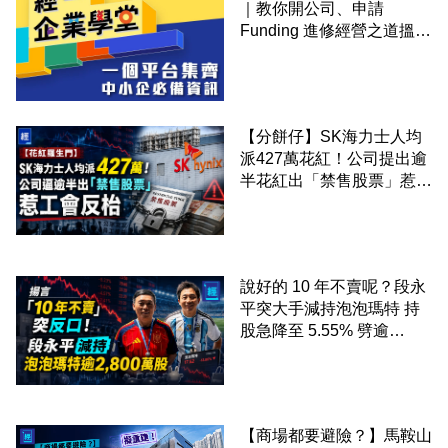
｜教你開公司、申請
Funding 進修經營之道搵大
錢！
【分餅仔】SK海力士人均
派427萬花紅！公司提出逾
半花紅出「禁售股票」惹工
會反枱
說好的 10 年不賣呢？段永
平突大手減持泡泡瑪特 持
股急降至 5.55% 劈逾
2,800 萬股 4月才入局 上月
剛向網民派定心丸
【商場都要避險？】馬鞍山