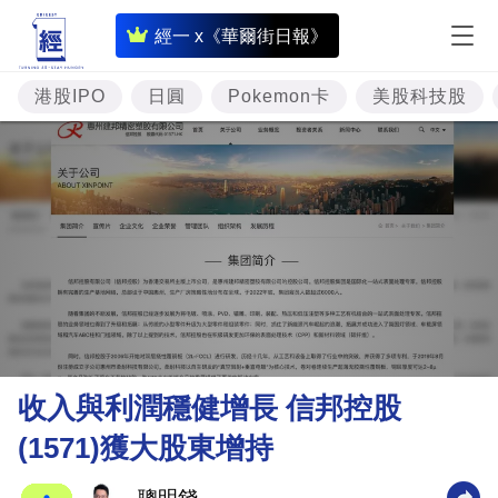
即
經一 x《華爾街日報》
時
財
港股IPO
日圓
Pokemon卡
美股科技股
經
專
題
投
資
樓
市
理
收入與利潤穩健增長 信邦控股
財
(1571)獲大股東增持
商
業