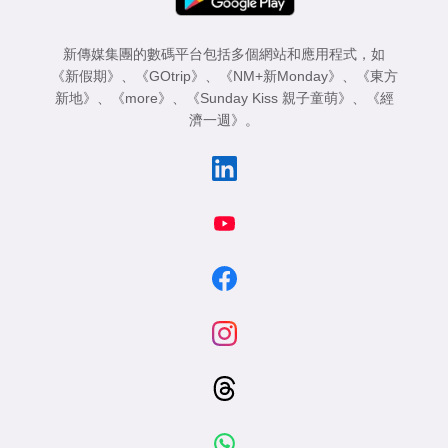
新傳媒集團的數碼平台包括多個網站和應用程式，如
《新假期》
、
《GOtrip》
、
《NM+新Monday》
、
《東方
新地》
、
《more》
、
《Sunday Kiss 親子童萌》
、
《經
濟一週》
。