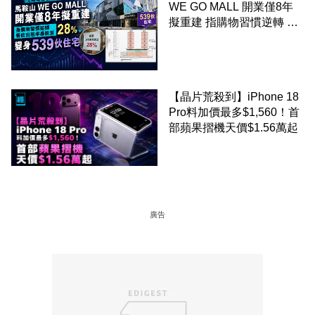
WE GO MALL 開業僅8年
擬重建 指購物習慣逆轉 餐
飲出租率暴跌至 28% 變身
539伙住宅
【晶片荒殺到】iPhone 18
Pro料加價最多$1,560！首
部蘋果摺機天價$1.56萬起
廣告