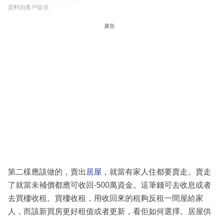
資料由客戶提供
廣告
第二樣應該做的，賣出
居屋
，就當有家人住都要賣走。賣走
了就當未補價都應可收回-500萬資金。這筆錢可去收息或者
去買樓收租。買樓收租，用收回來的租夠反租一間屋給家
人，而該新買房更好租值或者更新，看佢如何選擇。居屋供