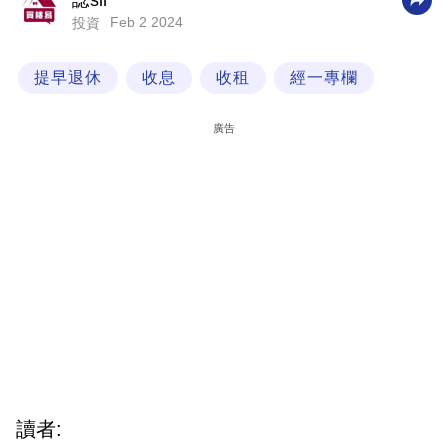
諗sir
Feb 2 2024
投資
科
技
提早退休
收息
收租
經一專欄
職
場
廣告
生
活
時
事
專
欄
訂
閱
專
讀者:
區