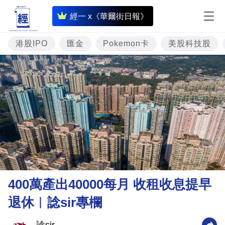
即
經一 x《華爾街日報》
時
財
港股IPO
匯金
Pokemon卡
美股科技股
經
專
題
投
資
樓
市
理
400萬產出40000每月 收租收息提早
財
退休︳諗sir專欄
商
業