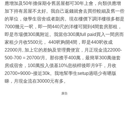
應增加及50年擔保期令舊居屋都可30年上會，向類供應增
加下持有居屋不太好。我自己返錢就會去買些較細及舊一些
的單位，做學生宿舍或者劏房。現在樓價下調洋樓很多都是
7000幾元一呎，即一間440尺的洋樓可開到4間套房那租，
即是市場價300萬附近。我當你300萬full paid買入一間房而
家租少月收5500元， 440呎夠開4間，即是440呎收成
22000月, 加上它的差餉及管理費便宜，月正現金流22000-
500-700 = 20700/月。那你揸手400萬，最簡單300萬做套
房或宿舍，100萬投入債基10%息槓桿後即月9千，月收
20700+9000~接近30k。我地幫學生setup過唔少有哂版
睇，月現金流在30000元有多。
廣告