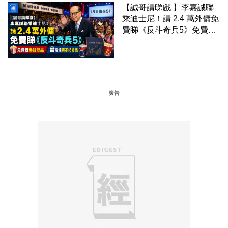
【誠哥請睇戲 】李嘉誠聯
乘迪士尼！請 2.4 萬外傭免
費睇《反斗奇兵5》免費包
爆谷飲品 送埋獨家紀念品
廣告