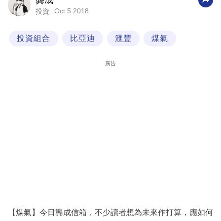
龔成
Oct 5 2018
投資
科
技
投資組合
比亞迪
滙豐
煤氣
職
場
廣告
生
活
時
事
專
欄
訂
閱
專
【煤氣】今日龔成信箱，不少讀者想為未來作打算，應如何
區