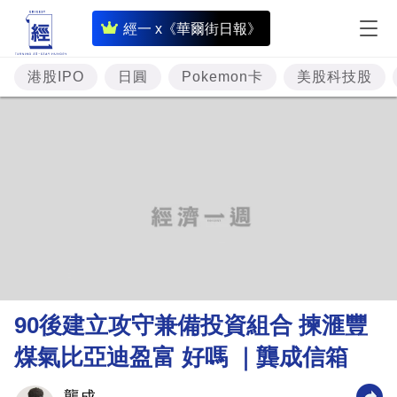
即
經一 x《華爾街日報》
時
財
港股IPO
日圓
Pokemon卡
美股科技股
經
專
題
投
資
樓
市
理
90後建立攻守兼備投資組合 揀滙豐
財
煤氣比亞迪盈富 好嗎 ｜龔成信箱
商
業