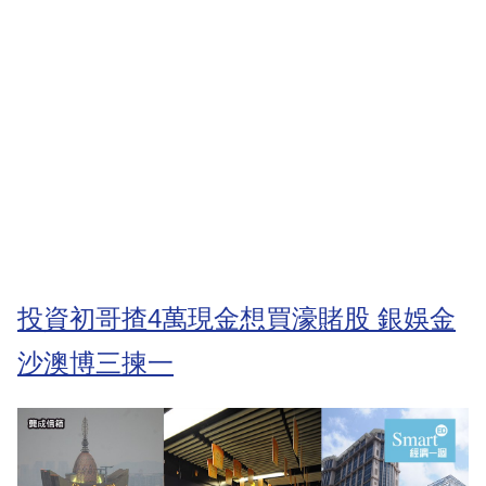
投資初哥揸4萬現金想買濠賭股 銀娛金
沙澳博三揀一