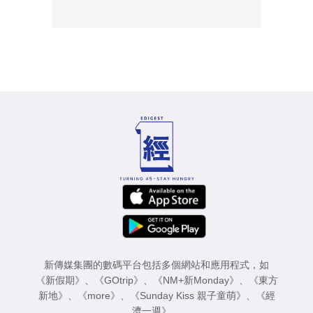
新傳媒集團的數碼平台包括多個網站和應用程式，如
《新假期》
、
《GOtrip》
、
《NM+新Monday》
、
《東方
新地》
、
《more》
、
《Sunday Kiss 親子童萌》
、
《經
濟一週》
。