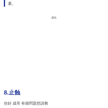
素。
廣告
8.止蝕
你好 成哥 有個問題想請教