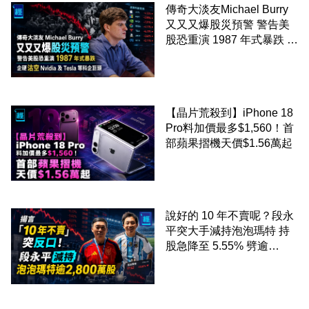
傳奇大淡友Michael Burry
又又又爆股災預警 警告美
股恐重演 1987 年式暴跌 企
硬沽空 Nvidia 及 Tesla 等
科企巨頭
【晶片荒殺到】iPhone 18
Pro料加價最多$1,560！首
部蘋果摺機天價$1.56萬起
說好的 10 年不賣呢？段永
平突大手減持泡泡瑪特 持
股急降至 5.55% 劈逾
2,800 萬股 4月才入局 上月
剛向網民派定心丸