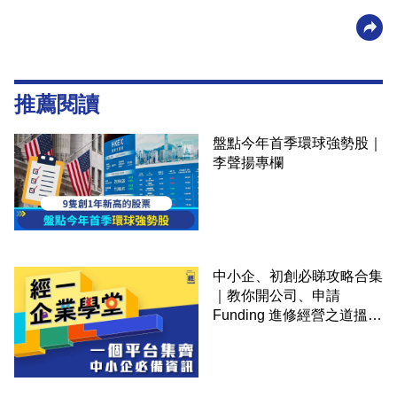
推薦閱讀
盤點今年首季環球強勢股｜
李聲揚專欄
中小企、初創必睇攻略合集
｜教你開公司、申請
Funding 進修經營之道搵大
錢！