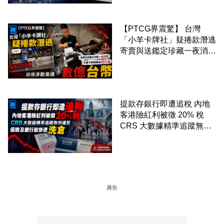
【PTCG界震驚】 台灣
「小羊卡牌社」疑捲款潛逃
寄賣與送鑑定珍藏一夜消失
網傳涉款高達數億台幣
提款存銀行即遭追稅 內地
客港險紅利被徵 20% 稅
CRS 大數據精準追蹤無所
遁形 保險及銀行股慘遭洗
倉
廣告