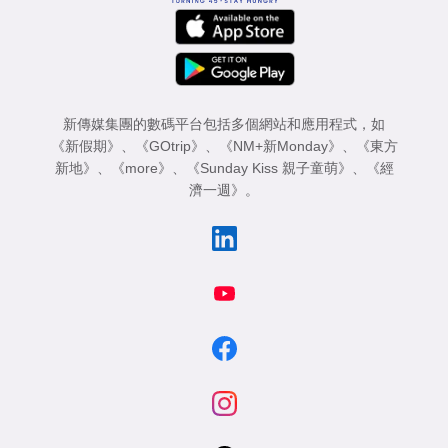
新傳媒集團的數碼平台包括多個網站和應用程式，如
《新假期》
、
《GOtrip》
、
《NM+新Monday》
、
《東方
新地》
、
《more》
、
《Sunday Kiss 親子童萌》
、
《經
濟一週》
。