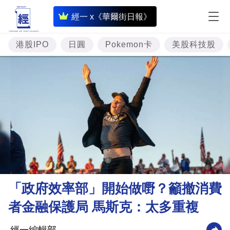
即
經一 x《華爾街日報》
時
財
港股IPO
日圓
Pokemon卡
美股科技股
經
專
題
投
資
樓
市
理
「政府效率部」開始做嘢？籲撤消費
財
者金融保護局 馬斯克：太多重複
商
業