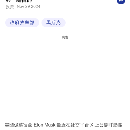
經一編輯部
Nov 29 2024
投資
科
技
政府效率部
馬斯克
職
場
廣告
生
活
時
事
專
欄
訂
閱
專
美國億萬富豪 Elon Musk 最近在社交平台 X 上公開呼籲撤
區