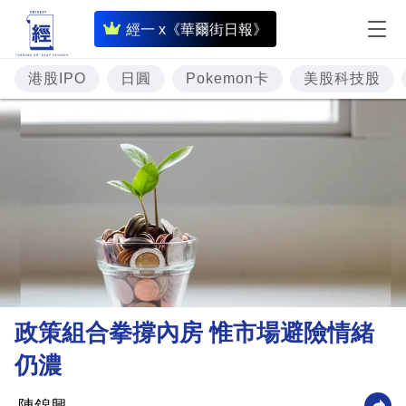
即
經一 x《華爾街日報》
時
財
港股IPO
日圓
Pokemon卡
美股科技股
經
專
題
投
資
樓
市
理
政策組合拳撐內房 惟市場避險情緒
財
仍濃
商
業