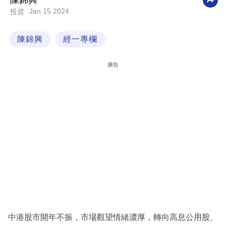
陳錦興
Jan 15 2024
投資
科
技
陳錦興
經一專欄
職
場
廣告
生
活
時
事
專
欄
訂
閱
專
中港股市開年不振，市場觀望情緒濃厚，轉向高息公用股、
區