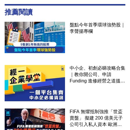
推薦閱讀
盤點今年首季環球強勢股｜
李聲揚專欄
中小企、初創必睇攻略合集
｜教你開公司、申請
Funding 進修經營之道搵大
錢！
FIFA 無懼抵制強推「世盃
賣盤」 擬建 200 億美元子
公司引入私人資本 歐洲足