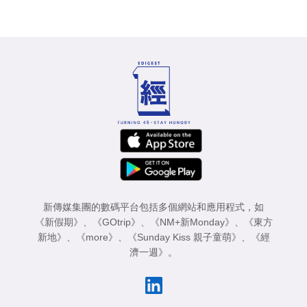
新傳媒集團的數碼平台包括多個網站和應用程式，如
《新假期》
、
《GOtrip》
、
《NM+新Monday》
、
《東方
新地》
、
《more》
、
《Sunday Kiss 親子童萌》
、
《經
濟一週》
。