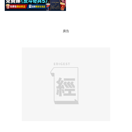
爆谷飲品 送埋獨家紀念品
廣告