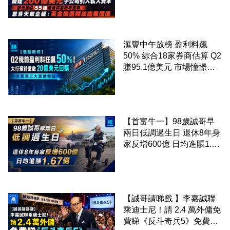
協 55 國威脅杯葛所有賽事
恩芬天奴企硬：黃金機遇釋
放商業價值
滙豐中午放榜 盈利料飆
50% 綜合18家券商估算 Q2
賺95.1億美元 市場憧憬重
啟20億美元回購 一文看清
三大業績焦點
【首富牛一】98歲誠哥早
兩日低調過生日 退休8年身
家反增600億 日均進賬1.67
億
【誠哥請睇戲 】李嘉誠聯
乘迪士尼！請 2.4 萬外傭免
費睇《反斗奇兵5》免費包