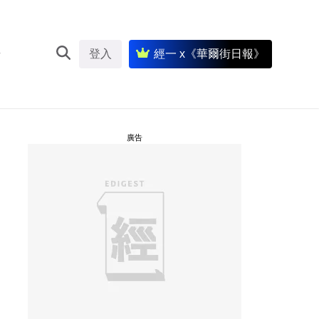
登入
經一 x《華爾街日報》
廣告