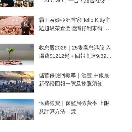
「AI CMO」平台！結合社交聆
聽與廣東話大模型 助中小企數
分鐘生成「貼地」宣傳短片
霸王茶姬亞洲首家Hello Kitty主
題超級茶倉登陸灣仔利東街 推
出首創「伯爵紅茶色」Hello Kitt
y及香港限定特調系列
收息股2026｜25隻高息港股 入
場費$1212起＋回報高達9.89
厘！持續更新
儲蓄保險回報率｜滙豐 中銀最
新保證回報一覽及揀選須知
保費徵費｜保監局徵費率 上限
及計算方法一覽