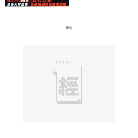
恩芬天奴企硬：黃金機遇釋
放商業價值
廣告