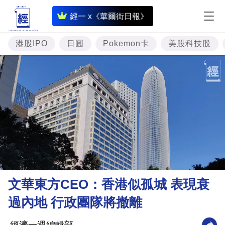
即
經一 x《華爾街日報》
時
財
港股IPO
日圓
Pokemon卡
美股科技股
經
專
題
投
資
樓
市
理
文華東方CEO：香港似孤城 表現衰
財
過內地 行政團隊將撤離
商
業