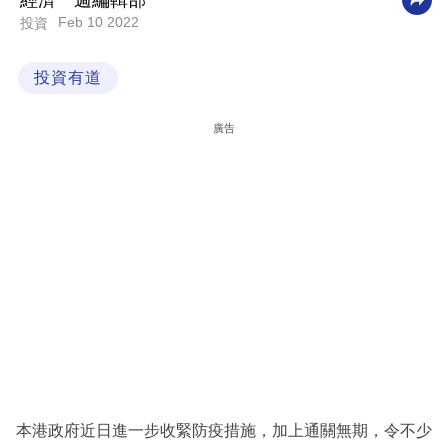
經濟一週編輯部
Feb 10 2022
投資
科
技
投資有道
職
場
廣告
生
活
時
事
專
欄
訂
閱
專
本港政府近日進一步收緊防疫措施，加上通關無期，令不少
區