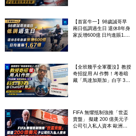
街勢受衝擊
【首富牛一】98歲誠哥早
兩日低調過生日 退休8年身
家反增600億 日均進賬1.67
億
【全班幾乎全軍覆沒】教授
奇招捉用 AI 作弊！考卷暗
藏「馬達加斯加」白字 35
學生 32 人抄 ChatGPT 斷
正
FIFA 無懼抵制強推「世盃
賣盤」 擬建 200 億美元子
公司引入私人資本 歐洲足
協 55 國威脅杯葛所有賽事