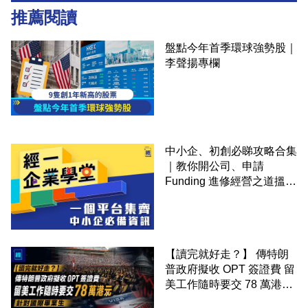
推薦閱讀
盤點今年首季環球強勢股｜
李聲揚專欄
中小企、初創必睇攻略合集
｜教你開公司、申請
Funding 進修經營之道搵大
錢！
【讀完就好走？】 傳特朗
普政府擬收 OPT 簽證費 留
美工作隨時要交 78 萬港元
針對國際畢業生 矽谷華爾