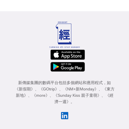
新傳媒集團的數碼平台包括多個網站和應用程式，如
《新假期》
、
《GOtrip》
、
《NM+新Monday》
、
《東方
新地》
、
《more》
、
《Sunday Kiss 親子童萌》
、
《經
濟一週》
。