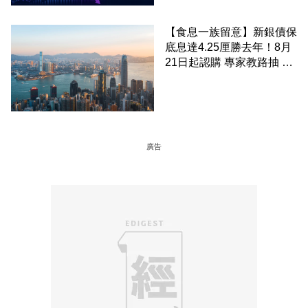
【食息一族留意】新銀債保
底息達4.25厘勝去年！8月
21日起認購 專家教路抽 20
至 30 手 鎖定三年高息
廣告