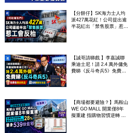
【分餅仔】SK海力士人均
派427萬花紅！公司提出逾
半花紅出「禁售股票」惹工
會反枱
【誠哥請睇戲 】李嘉誠聯
乘迪士尼！請 2.4 萬外傭免
費睇《反斗奇兵5》免費包
爆谷飲品 送埋獨家紀念品
【商場都要避險？】馬鞍山
WE GO MALL 開業僅8年
擬重建 指購物習慣逆轉 餐
飲出租率暴跌至 28% 變身
539伙住宅