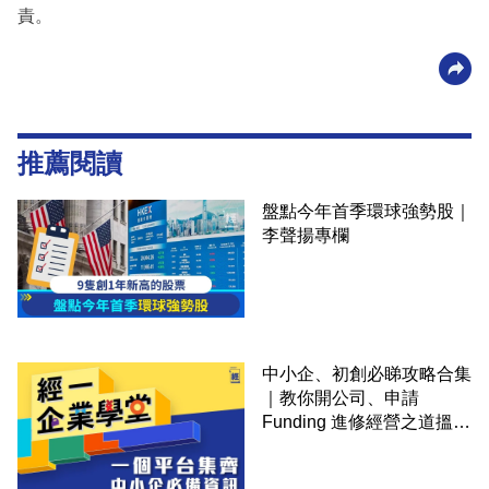
責。
推薦閱讀
盤點今年首季環球強勢股｜
李聲揚專欄
中小企、初創必睇攻略合集
｜教你開公司、申請
Funding 進修經營之道搵大
錢！