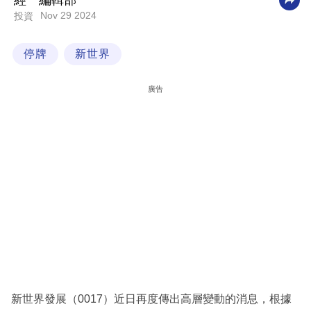
經一編輯部
Nov 29 2024
投資
科
技
停牌
新世界
職
場
廣告
生
活
時
事
專
欄
訂
閱
專
新世界發展（0017）近日再度傳出高層變動的消息，根據
區