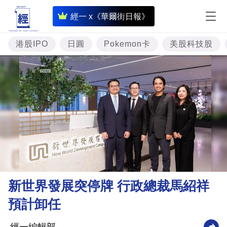
即
經一 x《華爾街日報》
時
財
港股IPO
日圓
Pokemon卡
美股科技股
經
專
題
投
資
樓
市
理
新世界發展突停牌 行政總裁馬紹祥
財
預計卸任
商
業