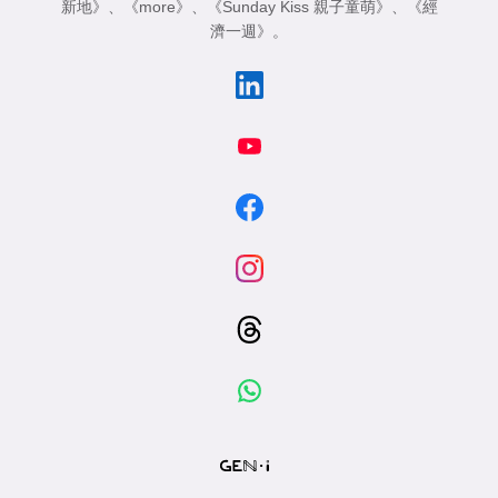
新地》
、
《more》
、
《Sunday Kiss 親子童萌》
、
《經
濟一週》
。