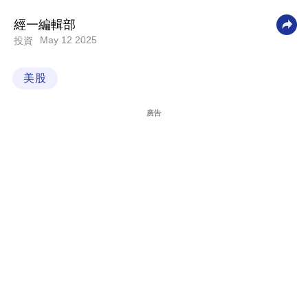
科
經一編輯部
技
May 12 2025
投資
職
美股
場
生
廣告
活
時
事
專
欄
訂
閱
專
區