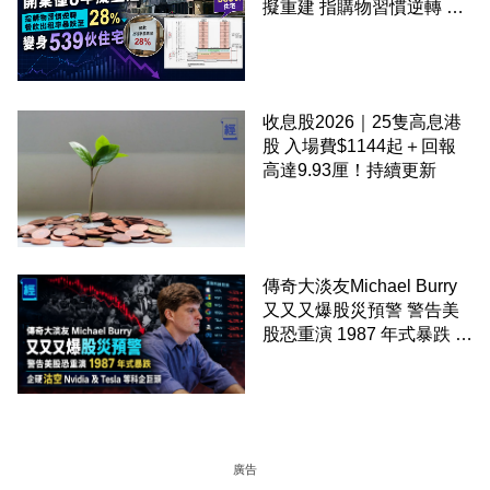
擬重建 指購物習慣逆轉 餐
飲出租率暴跌至 28% 變身
539伙住宅
收息股2026｜25隻高息港
股 入場費$1144起＋回報
高達9.93厘！持續更新
傳奇大淡友Michael Burry
又又又爆股災預警 警告美
股恐重演 1987 年式暴跌 企
硬沽空 Nvidia 及 Tesla 等
科企巨頭
廣告