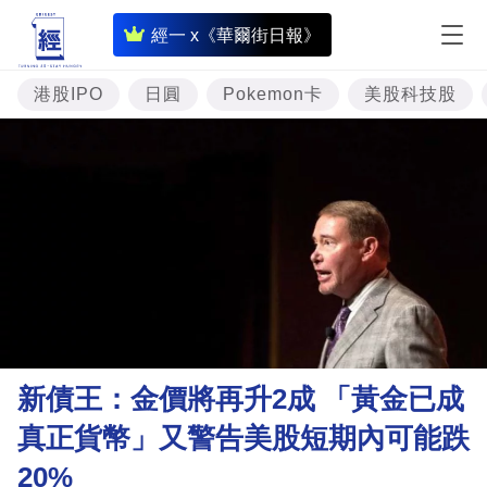
即
經一 x《華爾街日報》
時
財
港股IPO
日圓
Pokemon卡
美股科技股
經
專
題
投
資
樓
市
理
新債王：金價將再升2成 「黃金已成
財
真正貨幣」又警告美股短期內可能跌
商
20%
業