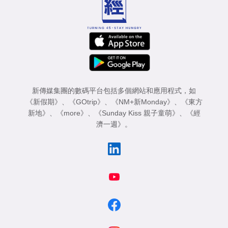
新傳媒集團的數碼平台包括多個網站和應用程式，如
《新假期》
、
《GOtrip》
、
《NM+新Monday》
、
《東方
新地》
、
《more》
、
《Sunday Kiss 親子童萌》
、
《經
濟一週》
。