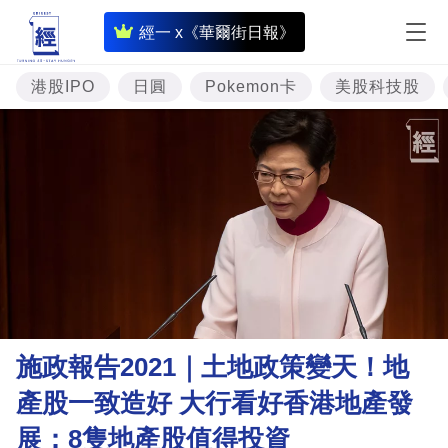
即
經一 x《華爾街日報》
時
財
港股IPO
日圓
Pokemon卡
美股科技股
經
專
題
投
資
樓
市
理
施政報告2021｜土地政策變天！地
財
產股一致造好 大行看好香港地產發
商
展：8隻地產股值得投資
業