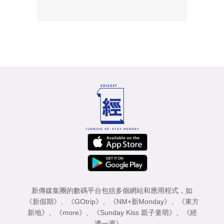
新傳媒集團的數碼平台包括多個網站和應用程式，如
《新假期》
、
《GOtrip》
、
《NM+新Monday》
、
《東方
新地》
、
《more》
、
《Sunday Kiss 親子童萌》
、
《經
濟一週》
。