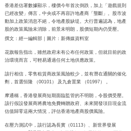
香港差估署數據顯示，樓價今年首次倒跌，加上「遊戲規則
已經改變」傳言，中央或不再容許地產商「壟斷」。股市波
動加上政策消息不絕，令地產股缺堤。大行普遍認為，地產
股的政策風險未消除，前景未明朗，股價短期內仍受壓。
撰文：經一編輯部｜圖片：新傳媒資料室
花旗報告指出，雖然政府未有公布任何政策，但就目前的政
治環境而言，可輕易通過任何土地供應政策。
該行相信，零售租賃商政策風險較少，並有潛在通關的催化
劑，首選恒隆 （00101） 及九倉置業 （01997） 。
摩通稱，香港發展商短期面臨監管的不明朗，令股價受壓。
該行假設發展商將農地免費轉贈政府、未來開發項目現金流
估值歸零這兩大情況，評估香港地產商股價風險。
在壓力測試中，該行認為長實（01113）、新世界發展