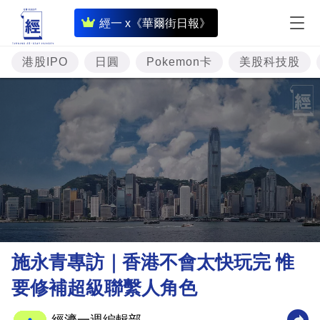
即
經一 x《華爾街日報》
時
財
港股IPO
日圓
Pokemon卡
美股科技股
經
專
題
投
資
樓
市
理
施永青專訪｜香港不會太快玩完 惟
財
要修補超級聯繫人角色
商
業