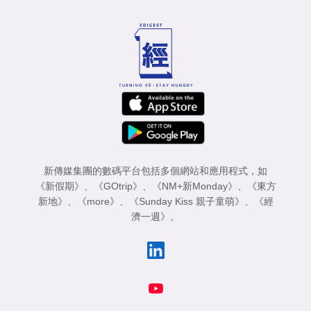
新傳媒集團的數碼平台包括多個網站和應用程式，如
《新假期》
、
《GOtrip》
、
《NM+新Monday》
、
《東方
新地》
、
《more》
、
《Sunday Kiss 親子童萌》
、
《經
濟一週》
。