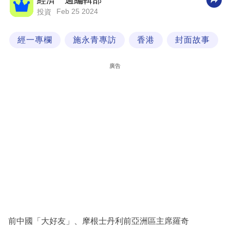
經濟一週編輯部
Feb 25 2024
投資
科
技
經一專欄
施永青專訪
香港
封面故事
職
場
廣告
生
活
時
事
專
欄
訂
閱
專
前中國「大好友」、摩根士丹利前亞洲區主席羅奇
區