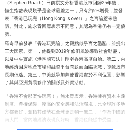
（Stephen Roach）日前撰文分析香港股市回歸25年後，
恒生指數表現幾乎是全球最差之一，只有約5%增長，並發
表「香港已玩完（Hong Kong is over）」之言論惹來熱
議。對此，施永青回應表示不同意，其認為香港仍有一定優
勢。
羅奇早前發表「香港玩完論」之觀點似乎言之鑿鑿，並提出
三大因素。第一，他提到2019年修例風波導致社會動盪，
以及中央實施《港區國安法》削弱香港高度自治。第二，內
地經濟因房地產市場和融資平台問題而面臨挑戰，導致股市
長期低迷。第三，中美競爭加劇使香港處於不利位置，影響
了其與亞洲貿易夥伴的關係及外貿活動。
「香港不會那麼快玩完！」施永青表示，香港擁有資本主義
制度、產權保障、較高的安全感和法治環境，比全球許多地
方都要好，並指其優勢在全球更是獨一無二，「作為中國的
南大門，當內地經濟表現良好時，香港也能從中受益。」