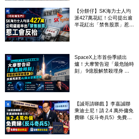
【分餅仔】SK海力士人均
派427萬花紅！公司提出逾
半花紅出「禁售股票」惹工
會反枱
SpaceX上市首份季績出
爐！大摩警告迎「最危險時
刻」 9億股解禁殺埋身 拆
解馬斯克AI與太空風控局
【誠哥請睇戲 】李嘉誠聯
乘迪士尼！請 2.4 萬外傭免
費睇《反斗奇兵5》免費包
爆谷飲品 送埋獨家紀念品