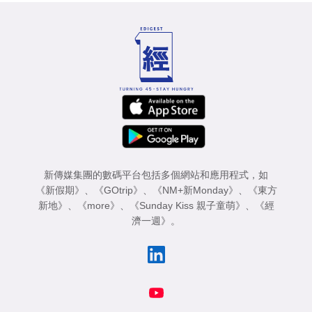
新傳媒集團的數碼平台包括多個網站和應用程式，如
《新假期》
、
《GOtrip》
、
《NM+新Monday》
、
《東方
新地》
、
《more》
、
《Sunday Kiss 親子童萌》
、
《經
濟一週》
。