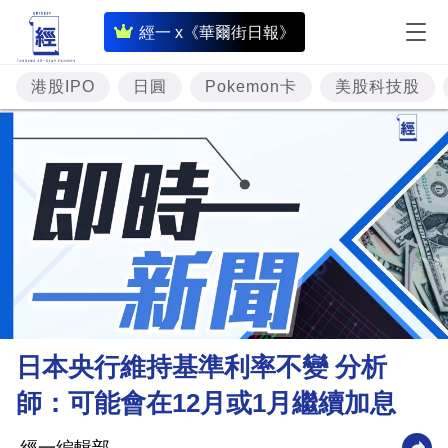
即
經一 x《華爾街日報》
時
財
港股IPO
日圓
Pokemon卡
美股科技股
經
專
題
投
資
樓
市
理
日本央行維持基準利率不變 分析
財
師：可能會在12月或1月繼續加息
商
業