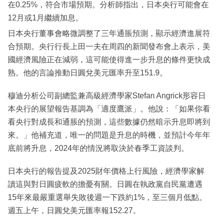
在0.25%，符合市場預期。分析師指出，日本央行可能會在
12月或1月繼續加息。
日本央行董事會略微調整了三年通脹預測，顯示經濟進展符
合預期。央行行長上田一夫在周四的新聞發布會上表示，美
國經濟風險正在減弱，這可能使得進一步升息的條件更快成
熟。他的言論推動日圓兌美元匯率升至151.9。
穆迪分析公司副總監兼高級經濟學家Stefan Angrick形容日
本央行的展望報告基調為「適度鷹派」。他說：「如果你看
看央行對成長和通脹的預測，這些數據仍然暗示升息即將到
來。」他補充道，唯一的問題是升息的時機，並預計今年年
底前將升息，2024年的情況將取決於春季工資談判。
日本央行的報告提及2025財年價格上行風險，經濟學家解
讀這與對日圓疲軟的擔憂有關。日圓在執政黨自民黨遭遇
15年來最嚴重選舉失敗後週一下跌約1%，至三個月低點。
週五上午，日圓兌美元匯率報152.27。