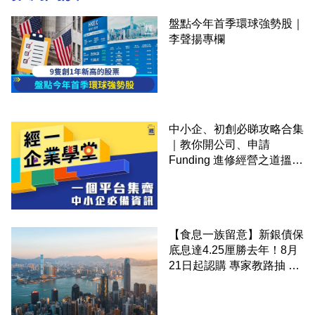
盤點今年首季環球強勢股｜
李聲揚專欄
中小企、初創必睇攻略合集
｜教你開公司、申請
Funding 進修經營之道搵大
錢！
【食息一族留意】新銀債保
底息達4.25厘勝去年！8月
21日起認購 專家教路抽 20
至 30 手 鎖定三年高息