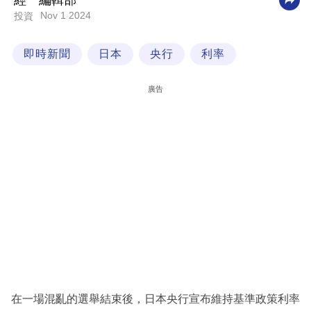
經一編輯部
Nov 1 2024
投資
科
技
即時新聞
日本
央行
利率
職
場
廣告
生
活
時
事
專
欄
訂
閱
專
在一場混亂的選舉結束後，日本央行宣布維持基準政策利率
區