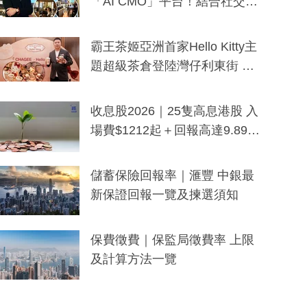
「AI CMO」平台！結合社交聆
聽與廣東話大模型 助中小企數
分鐘生成「貼地」宣傳短片
霸王茶姬亞洲首家Hello Kitty主
題超級茶倉登陸灣仔利東街 推
出首創「伯爵紅茶色」Hello Kitt
y及香港限定特調系列
收息股2026｜25隻高息港股 入
場費$1212起＋回報高達9.89
厘！持續更新
儲蓄保險回報率｜滙豐 中銀最
新保證回報一覽及揀選須知
保費徵費｜保監局徵費率 上限
及計算方法一覽