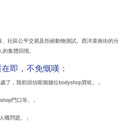
然、環保、社區公平交易及拒絕動物測試。西洋菜南街的分
人的集體回憶。
p搬遷在即，不免慨嘆：
歲了，我初頭估呢個舖位bodyshop買咗。」
shop門口等。」
人嘅問題。」