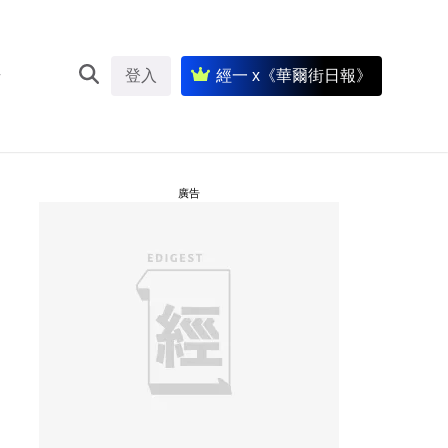
登入
經一 x《華爾街日報》
廣告