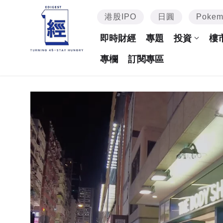
港股IPO
日圓
Poke
即時財經
專題
投資
樓
專欄
訂閱專區