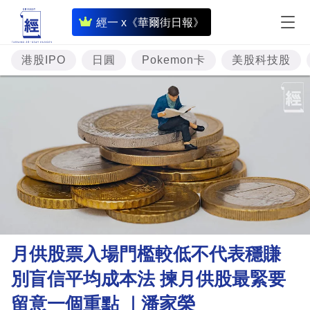
即
經一 x《華爾街日報》
時
財
港股IPO
日圓
Pokemon卡
美股科技股
經
專
題
投
資
樓
市
理
月供股票入場門檻較低不代表穩賺
財
別盲信平均成本法 揀月供股最緊要
商
留意一個重點 ｜潘家榮
業