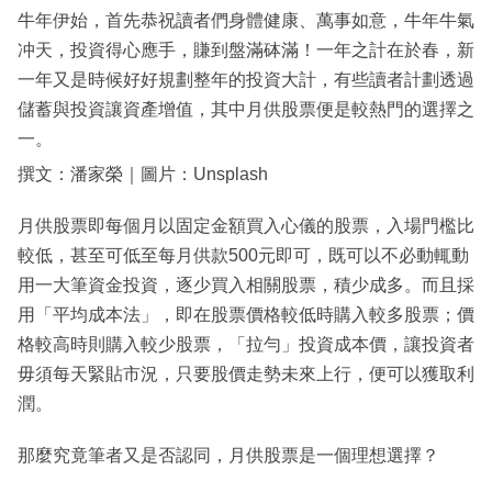
牛年伊始，首先恭祝讀者們身體健康、萬事如意，牛年牛氣
冲天，投資得心應手，賺到盤滿砵滿！一年之計在於春，新
一年又是時候好好規劃整年的投資大計，有些讀者計劃透過
儲蓄與投資讓資產增值，其中月供股票便是較熱門的選擇之
一。
撰文：潘家榮｜圖片：Unsplash
月供股票即每個月以固定金額買入心儀的股票，入場門檻比
較低，甚至可低至每月供款500元即可，既可以不必動輒動
用一大筆資金投資，逐少買入相關股票，積少成多。而且採
用「平均成本法」，即在股票價格較低時購入較多股票；價
格較高時則購入較少股票，「拉勻」投資成本價，讓投資者
毋須每天緊貼市況，只要股價走勢未來上行，便可以獲取利
潤。
那麼究竟筆者又是否認同，月供股票是一個理想選擇？