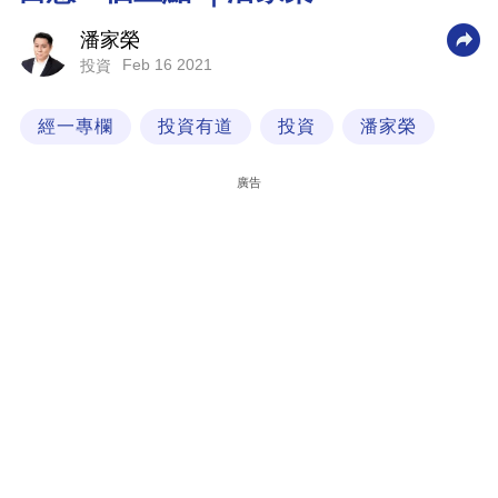
科
潘家榮
技
Feb 16 2021
投資
職
經一專欄
投資有道
投資
潘家榮
場
生
廣告
活
時
事
專
欄
訂
閱
專
區