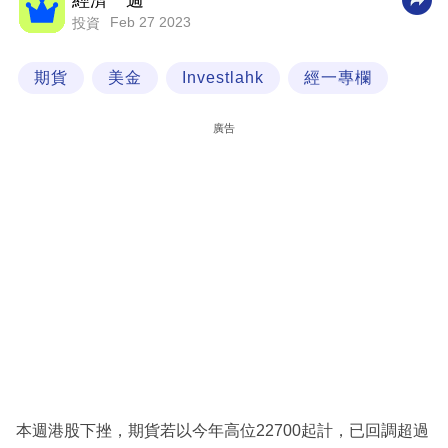
經濟一週
Feb 27 2023
投資
科
技
期貨
美金
Investlahk
經一專欄
職
場
廣告
生
活
時
事
專
欄
訂
閱
專
本週港股下挫，期貨若以今年高位22700起計，已回調超過
區