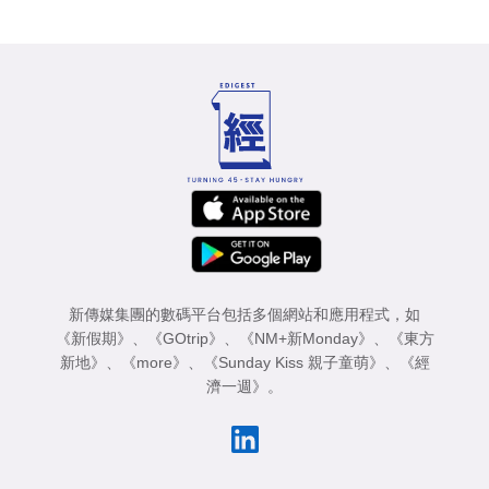
新傳媒集團的數碼平台包括多個網站和應用程式，如
《新假期》
、
《GOtrip》
、
《NM+新Monday》
、
《東方
新地》
、
《more》
、
《Sunday Kiss 親子童萌》
、
《經
濟一週》
。