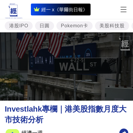
即
經一 x《華爾街日報》
時
財
港股IPO
日圓
Pokemon卡
美股科技股
經
專
題
投
資
樓
市
理
Investlahk專欄｜港美股指數月度大
財
市技術分析
商
業