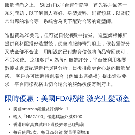
服飾時尚之上。 Stitch Fix平台運作簡單，首先客戶回答一
系列問題，以了解個人喜好、身型資料、消費預算，以及較
常出席的場合等，系統會為閣下配對合適的造型師。
造型費為20美元，但可從日後消費中扣減。 造型師根據所
提供資料配搭好造型後，便會將服飾寄到府上，假若覺部分
又或全部不合適，用附設的已付郵資信包將商品寄回便可，
不另收費。 之後客戶可為每件服飾評分，平台便利用相關
數據及退貨紀錄進行演算分析，日後推薦更合心意的服飾配
搭。 客戶亦可因應特別場合（例如出席婚禮）提出造型要
求，平台同樣配搭出切合場合的服飾後便寄到府上。
限時優惠：美國FDA認證 激光生髮頭盔
美國amazon鎖量及評價No. 1
輸入「NMG100」優惠碼額外減$100
香港用家真實試用 8週後效果已經顯著
每週使用3次、每日25分鐘 髮量明顯增加