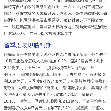
率收取服飾包裹。 與Stitch Fix合作的服飾品牌逾1,000個，
同時有自己的設計團隊生產服飾，一方面可填補市場空缺，
同時可根據本身的大數據系統，更迅速地製作服飾或作出修
飾調整，以緊貼潮流及市場需要。服務對象亦不再限於女
士，現已涵蓋男裝、童裝及大呎碼市場。現時受僱造型師數
目逾5,600人，並有145名數據運算專才。
首季度表現勝預期
回顧最近一季度業績，純利及收入均勝市場預期。截至去年
10月底止首季度收入按年增加10.2%，至4.9億美元；毛利
2.19億美元，上升9%；毛利率收窄0.5個百分點，至
44.7%。 期內經營虧損1,953萬美元，去年度同期有經營溢
利16萬美元。首季度純利954萬美元，相當於每股攤薄盈利
9美仙；去年度同期蝕17萬美元。 營運數據方面，集團活躍
客戶有376萬名，較去年同期增加34.7萬名，增幅達
10.1%；與對上一季度比較則增加24.1萬名。至於平均每名
活躍客戶收入467美元，按年下跌3.7%。 展望第二季度收