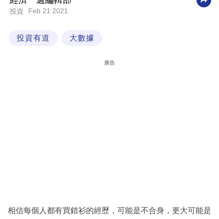
經濟一週編輯部
Feb 21 2021
投資
科
技
投資有道
大數據
職
場
廣告
生
活
時
事
專
欄
訂
閱
專
相信每個人都有買錯衫的經歷，可能是不合身，更大可能是
區