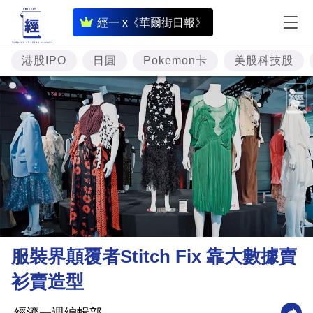
即
經一 x《華爾街日報》
時
財
港股IPO
日圓
Pokemon卡
美股科技股
經
專
題
投
資
樓
市
理
服裝界顛覆者Stitch Fix 靠大數據賣
財
衫賣造型
商
業