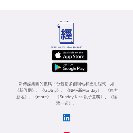
新傳媒集團的數碼平台包括多個網站和應用程式，如
《新假期》
、
《GOtrip》
、
《NM+新Monday》
、
《東方
新地》
、
《more》
、
《Sunday Kiss 親子童萌》
、
《經
濟一週》
。