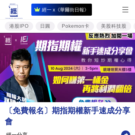
即
經一 x《華爾街日報》
時
財
港股IPO
日圓
Pokemon卡
美股科技股
經
專
題
投
資
樓
市
理
〔免費報名〕期指期權新手速成分享
財
會
商
業