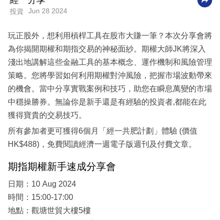
經一分享
Jun 28 2024
投資
科
技
玩正股外，想利用槓桿工具在股市大賺一筆？本次分享會將
職
為你揭開期權和期指交易的神秘面紗。期權大師JK將深入
場
淺出地講解這些金融工具的基本概念、運作機制和風險管理
策略。您將學習如何利用期權對沖風險，把握市場波動帶來
生
的機會。當中分享實戰案例和技巧，助您在瞬息萬變的市場
活
中穩操勝券。無論你是新手還是有經驗的投資者,都能在此
時
獲得寶貴的交易技巧。
事
所有參加者更可獲得6個月「經一共肥計劃」體驗 (價值
專
HK$488)，免費閱讀經濟一週電子版週刊及付費文章。
欄
期指期權新手速成分享會
訂
日期：10 Aug 2024
閱
時間：15:00-17:00
專
地點：觀塘世貿大樓5樓
區