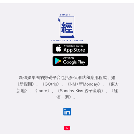
新傳媒集團的數碼平台包括多個網站和應用程式，如
《新假期》
、
《GOtrip》
、
《NM+新Monday》
、
《東方
新地》
、
《more》
、
《Sunday Kiss 親子童萌》
、
《經
濟一週》
。