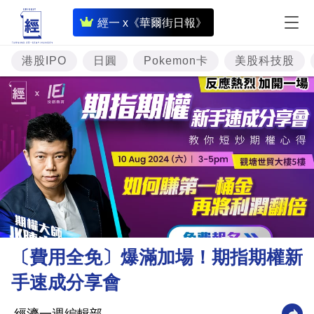
即
經一 x《華爾街日報》
時
財
港股IPO
日圓
Pokemon卡
美股科技股
經
專
題
投
資
樓
市
理
〔費用全免〕爆滿加場！期指期權新
財
手速成分享會
商
業