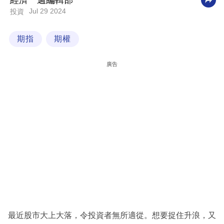
經濟一週編輯部
Jul 29 2024
投資
科
技
期指
期權
職
場
廣告
生
活
時
事
專
欄
訂
閱
專
最近股市大上大落，令投資者無所適從。想要捉住升浪，又
區