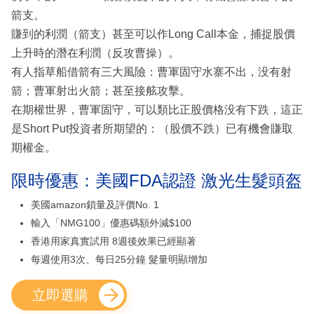
箭支。
賺到的利潤（箭支）甚至可以作Long Call本金，捕捉股價
上升時的潛在利潤（反攻曹操）。
有人指草船借箭有三大風險：曹軍固守水寨不出，没有射
箭；曹軍射出火箭；甚至接舷攻擊。
在期權世界，曹軍固守，可以類比正股價格没有下跌，這正
是Short Put投資者所期望的：（股價不跌）已有機會賺取
期權金。
限時優惠：美國FDA認證 激光生髮頭盔
美國amazon鎖量及評價No. 1
輸入「NMG100」優惠碼額外減$100
香港用家真實試用 8週後效果已經顯著
每週使用3次、每日25分鐘 髮量明顯增加
立即選購