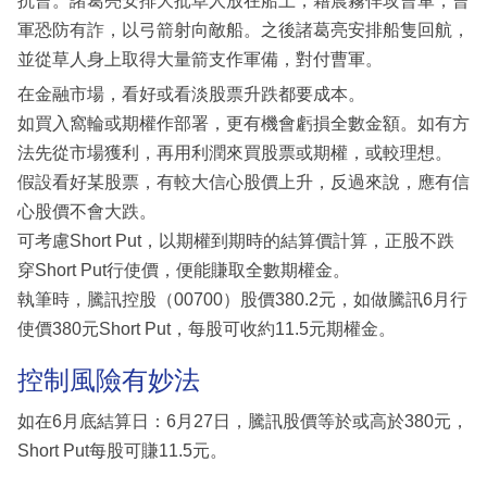
抗曹。諸葛亮安排大批草人放在船上，藉晨霧佯攻曹軍，曹
軍恐防有詐，以弓箭射向敵船。之後諸葛亮安排船隻回航，
並從草人身上取得大量箭支作軍備，對付曹軍。
在金融市場，看好或看淡股票升跌都要成本。
如買入窩輪或期權作部署，更有機會虧損全數金額。如有方
法先從市場獲利，再用利潤來買股票或期權，或較理想。
假設看好某股票，有較大信心股價上升，反過來說，應有信
心股價不會大跌。
可考慮Short Put，以期權到期時的結算價計算，正股不跌
穿Short Put行使價，便能賺取全數期權金。
執筆時，騰訊控股（00700）股價380.2元，如做騰訊6月行
使價380元Short Put，每股可收約11.5元期權金。
控制風險有妙法
如在6月底結算日：6月27日，騰訊股價等於或高於380元，
Short Put每股可賺11.5元。