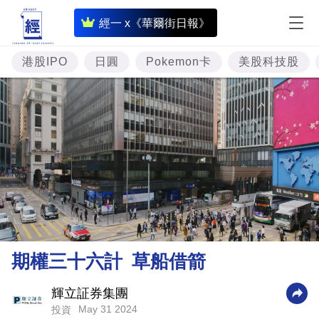
即
經一 x《華爾街日報》
時
財
港股IPO
日圓
Pokemon卡
美股科技股
經
專
題
投
資
樓
市
理
期權三十六計 草船借箭
財
商
輝立証券集團
May 31 2024
投資
業