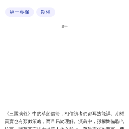
科
經一專欄
期權
技
職
廣告
場
生
活
時
事
專
欄
訂
閱
《三國演義》中的草船借箭，相信讀者們都耳熟能詳。期權
專
買賣也有類似策略，而且易於理解。演義中，孫權劉備聯合
區