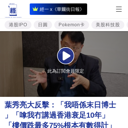
即
經一 x《華爾街日報》
時
財
港股IPO
日圓
Pokemon卡
美股科技股
經
專
題
投
資
此為訂閲會員限定
樓
市
理
葉秀亮大反擊：「我唔係末日博士
財
」「嗱我冇講過香港衰足10年」
商
「樓價跌最多75%根本有數得計」
業