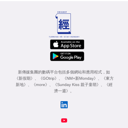
新傳媒集團的數碼平台包括多個網站和應用程式，如
《新假期》
、
《GOtrip》
、
《NM+新Monday》
、
《東方
新地》
、
《more》
、
《Sunday Kiss 親子童萌》
、
《經
濟一週》
。