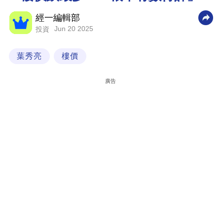
科
經一編輯部
技
Jun 20 2025
投資
職
葉秀亮
樓價
場
生
廣告
活
時
事
專
欄
訂
閱
專
區