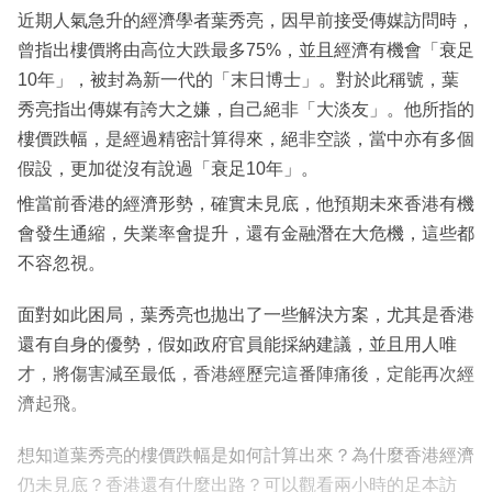
近期人氣急升的經濟學者葉秀亮，因早前接受傳媒訪問時，
曾指出樓價將由高位大跌最多75%，並且經濟有機會「衰足
10年」，被封為新一代的「末日博士」。對於此稱號，葉
秀亮指出傳媒有誇大之嫌，自己絕非「大淡友」。他所指的
樓價跌幅，是經過精密計算得來，絕非空談，當中亦有多個
假設，更加從沒有說過「衰足10年」。
惟當前香港的經濟形勢，確實未見底，他預期未來香港有機
會發生通縮，失業率會提升，還有金融潛在大危機，這些都
不容忽視。
面對如此困局，葉秀亮也拋出了一些解決方案，尤其是香港
還有自身的優勢，假如政府官員能採納建議，並且用人唯
才，將傷害減至最低，香港經歷完這番陣痛後，定能再次經
濟起飛。
想知道葉秀亮的樓價跌幅是如何計算出來？為什麼香港經濟
仍未見底？香港還有什麼出路？可以觀看兩小時的足本訪