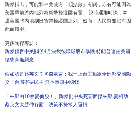
陶傑指出，可能和中美雙方「傾掂數」有關，亦有可能因為
美國早前將內地列為貨幣操縱國有關。 說時遲那時快，本
週美國將內地剔出貨幣操縱國之列。然而，人民幣並沒有因
此而轉弱。
更多陶傑專訪：
陶傑預言中美關係4月決裂後環球股市暴跌 特朗普連任美國
總統毫無懸念
假如我是蔡英文？陶傑豪言：我一上台主動跟全部邦交國斷
交！台灣寧要民主 無本事賺中國錢
「林鄭由10蚊變仙股！」陶傑批中央死要面撐林鄭 變相助
蔡英文大勝仲冇面：決策不符常人邏輯