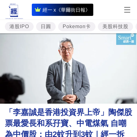
即
經一 x《華爾街日報》
時
財
港股IPO
日圓
Pokemon卡
美股科技股
經
專
題
投
資
樓
市
理
「李嘉誠是香港投資界上帝」陶傑股
財
票最愛長和系孖寶、中電煤氣 自嘲
商
為中價股：由2蚊升到3蚊｜經一拆
業