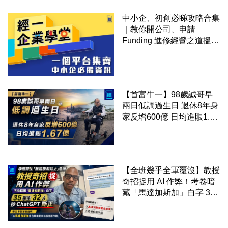
中小企、初創必睇攻略合集
｜教你開公司、申請
Funding 進修經營之道搵大
錢！
【首富牛一】98歲誠哥早
兩日低調過生日 退休8年身
家反增600億 日均進賬1.67
億
【全班幾乎全軍覆沒】教授
奇招捉用 AI 作弊！考卷暗
藏「馬達加斯加」白字 35
學生 32 人抄 ChatGPT 斷
正