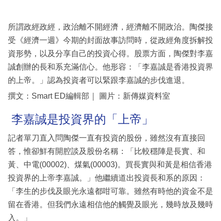
所謂政經政經，政治離不開經濟，經濟離不開政治。陶傑接
受《經濟一週》今期的封面故事訪問時，從政經角度拆解投
資形勢，以及分享自己的投資心得。股票方面，陶傑對李嘉
誠創辦的長和系充滿信心。他形容：「李嘉誠是香港投資界
的上帝。」認為投資者可以緊跟李嘉誠的步伐進退。
撰文：Smart ED編輯部｜ 圖片：新傳媒資料室
李嘉誠是投資界的「上帝」
記者單刀直入問陶傑一直有投資的股份，雖然沒有直接回
答，惟卻鮮有開腔談及股份名稱：「比較穩陣是長實、和
黃、中電(00002)、煤氣(00003)。買長實與和黃是相信香港
投資界的上帝李嘉誠。」他繼續道出投資長和系的原因：
「李生的步伐及眼光永遠都咁可靠。雖然有時他的資金不是
留在香港。但我們永遠相信他的觸覺及眼光，幾時放及幾時
入。」