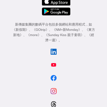
新傳媒集團的數碼平台包括多個網站和應用程式，如
《新假期》
、
《GOtrip》
、
《NM+新Monday》
、
《東方
新地》
、
《more》
、
《Sunday Kiss 親子童萌》
、
《經
濟一週》
。