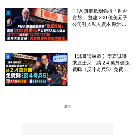
FIFA 無懼抵制強推「世盃
賣盤」 擬建 200 億美元子
公司引入私人資本 歐洲足
協 55 國威脅杯葛所有賽事
恩芬天奴企硬：黃金機遇釋
放商業價值
【誠哥請睇戲 】李嘉誠聯
乘迪士尼！請 2.4 萬外傭免
費睇《反斗奇兵5》免費包
爆谷飲品 送埋獨家紀念品
廣告