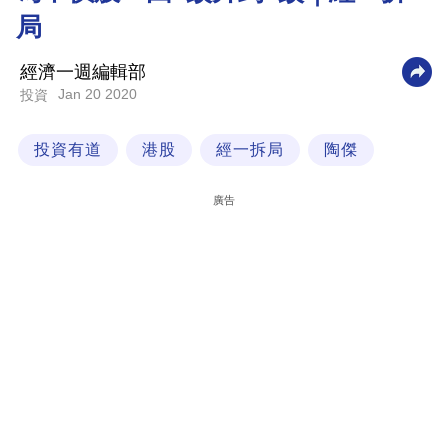
局
科
技
經濟一週編輯部
職
Jan 20 2020
投資
場
投資有道
港股
經一拆局
陶傑
生
活
廣告
時
事
專
欄
訂
閱
專
區