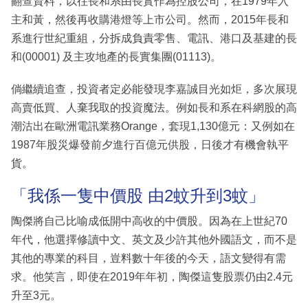
翻查資料，以往長和系由長實作為控股公司，在1979年入
主和黃，然後再收購港燈等上市公司。然而，2015年長和
系進行世紀重組，分拆成負責零售、電訊、港口及基建的長
和(00001) 及主攻地產的長實集團(01113)。
倘繼續追查，投資者定必能發現李嘉誠目光如炬，多次展現
高賣低買、人棄我取的投資魔法。例如長和系在科網股的高
潮沽出在歐洲電訊業務Orange，套現1,130億元：又例如在
1987年股災爆發前夕進行百億元供股，日後才有機會執平
貨。
「我係一隻中價股 由2蚊升到3蚊」
陶傑將自己比喻成低開中高收的中價股。因為在上世紀70
年代，他選擇修讀中文、英文及少許其他外國語文，而不是
其他的專業的科目，豈料數十年後的今天，語文變得有需
求。他笑言，即使在2019年年初，陶傑這隻股票仍由2.4元
升至3元。