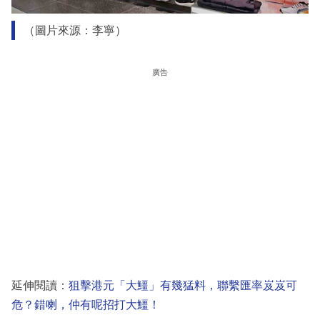
（圖片來源：李寧）
廣告
延伸閱讀：
狙擊港元「大䲔」有幾猛料，聯繫匯率岌岌可
危？錯喇，仲有呢招打大䲔！