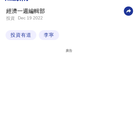
科
經濟一週編輯部
技
Dec 19 2022
投資
職
投資有道
李寧
場
生
廣告
活
時
事
專
欄
訂
閱
專
區