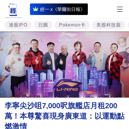
即
經一 x《華爾街日報》
時
財
港股IPO
日圓
Pokemon卡
美股科技股
經
專
題
投
資
樓
市
理
李寧尖沙咀7,000呎旗艦店月租200
財
萬！本尊驚喜現身廣東道：以運動點
商
燃激情
業