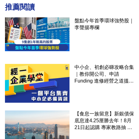
推薦閱讀
盤點今年首季環球強勢股｜
李聲揚專欄
中小企、初創必睇攻略合集
｜教你開公司、申請
Funding 進修經營之道搵大
錢！
【食息一族留意】新銀債保
底息達4.25厘勝去年！8月
21日起認購 專家教路抽 20
至 30 手 鎖定三年高息