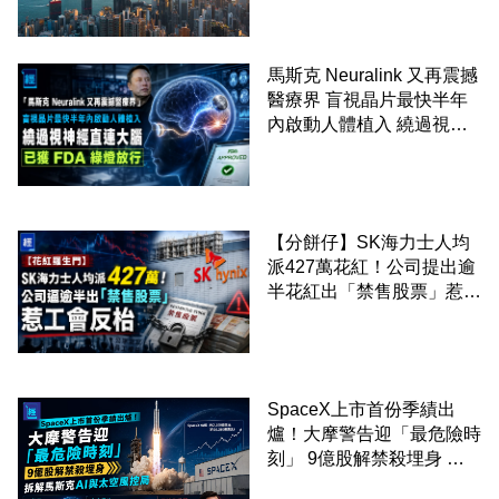
馬斯克 Neuralink 又再震撼
醫療界 盲視晶片最快半年
內啟動人體植入 繞過視神
經直連大腦 已獲 FDA 綠燈
放行
【分餅仔】SK海力士人均
派427萬花紅！公司提出逾
半花紅出「禁售股票」惹工
會反枱
SpaceX上市首份季績出
爐！大摩警告迎「最危險時
刻」 9億股解禁殺埋身 拆
解馬斯克AI與太空風控局