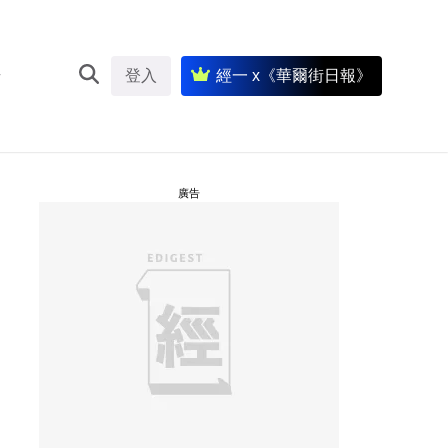
登入
經一 x《華爾街日報》
廣告