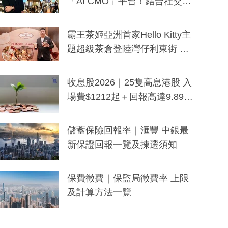
「AI CMO」平台！結合社交聆
聽與廣東話大模型 助中小企數
分鐘生成「貼地」宣傳短片
霸王茶姬亞洲首家Hello Kitty主
題超級茶倉登陸灣仔利東街 推
出首創「伯爵紅茶色」Hello Kitt
y及香港限定特調系列
收息股2026｜25隻高息港股 入
場費$1212起＋回報高達9.89
厘！持續更新
儲蓄保險回報率｜滙豐 中銀最
新保證回報一覽及揀選須知
保費徵費｜保監局徵費率 上限
及計算方法一覽