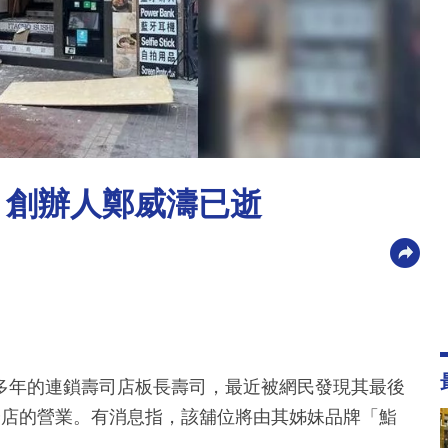
 創辦人鄭威濤已逝
多年的連鎖壽司店板長壽司，最近被網民發現其最後
分店的營業。有消息指，該舖位將由其姊妹品牌「鮨