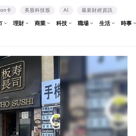
mon卡
美股科技股
AI
最新財經資訊
市
理財
商業
科技
職場
生活
時事