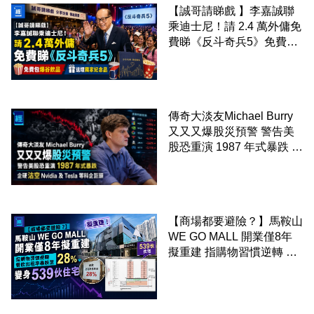
【誠哥請睇戲 】李嘉誠聯
乘迪士尼！請 2.4 萬外傭免
費睇《反斗奇兵5》免費包
爆谷飲品 送埋獨家紀念品
傳奇大淡友Michael Burry
又又又爆股災預警 警告美
股恐重演 1987 年式暴跌 企
硬沽空 Nvidia 及 Tesla 等
科企巨頭
【商場都要避險？】馬鞍山
WE GO MALL 開業僅8年
擬重建 指購物習慣逆轉 餐
飲出租率暴跌至 28% 變身
539伙住宅