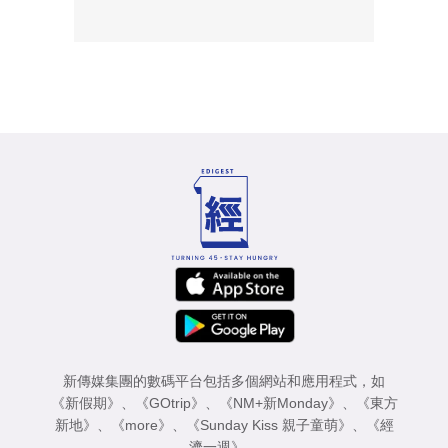
新傳媒集團的數碼平台包括多個網站和應用程式，如
《新假期》
、
《GOtrip》
、
《NM+新Monday》
、
《東方
新地》
、
《more》
、
《Sunday Kiss 親子童萌》
、
《經
濟一週》
。