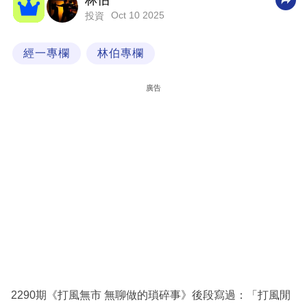
林伯
Oct 10 2025
投資
科
技
經一專欄
林伯專欄
職
場
廣告
生
活
時
事
專
欄
訂
閱
專
2290期《打風無市 無聊做的瑣碎事》後段寫過：「打風閒
區