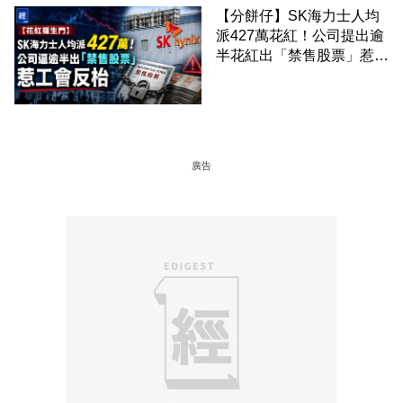
【分餅仔】SK海力士人均
派427萬花紅！公司提出逾
半花紅出「禁售股票」惹工
會反枱
廣告