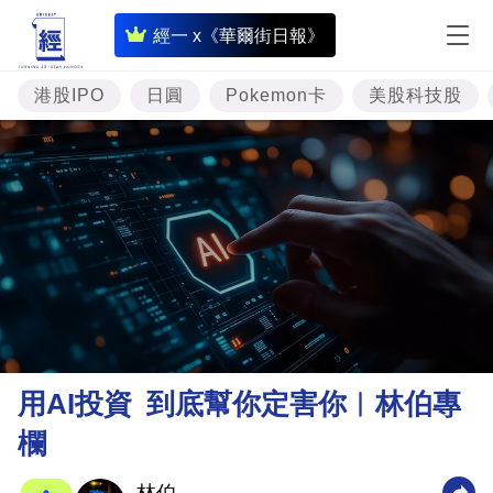
即
經一 x《華爾街日報》
時
財
港股IPO
日圓
Pokemon卡
美股科技股
經
專
題
投
資
樓
市
理
用AI投資 到底幫你定害你︳林伯專
財
欄
商
業