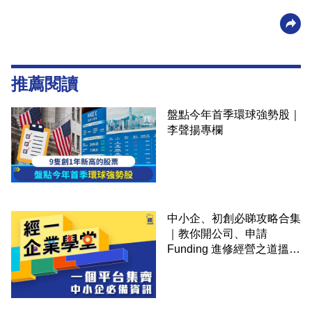
推薦閱讀
盤點今年首季環球強勢股｜
李聲揚專欄
中小企、初創必睇攻略合集
｜教你開公司、申請
Funding 進修經營之道搵大
錢！