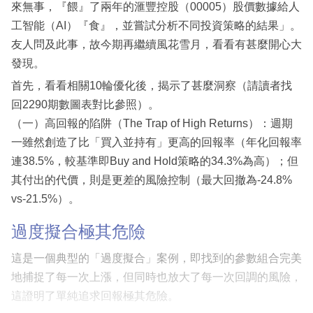
來無事，『餵』了兩年的滙豐控股（00005）股價數據給人
工智能（AI）『食』，並嘗試分析不同投資策略的結果」。
友人問及此事，故今期再繼續風花雪月，看看有甚麼開心大
發現。
首先，看看相關10輪優化後，揭示了甚麼洞察（請讀者找
回2290期數圖表對比參照）。
（一）高回報的陷阱（The Trap of High Returns）：週期
一雖然創造了比「買入並持有」更高的回報率（年化回報率
連38.5%，較基準即Buy and Hold策略的34.3%為高）；但
其付出的代價，則是更差的風險控制（最大回撤為-24.8%
vs-21.5%）。
過度擬合極其危險
這是一個典型的「過度擬合」案例，即找到的參數組合完美
地捕捉了每一次上漲，但同時也放大了每一次回調的風險，
這證明了單純追求回報極其危險。