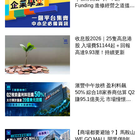
Funding 進修經營之道搵大
錢！
收息股2026｜25隻高息港
股 入場費$1144起＋回報
高達9.93厘！持續更新
滙豐中午放榜 盈利料飆
50% 綜合18家券商估算 Q2
賺95.1億美元 市場憧憬重
啟20億美元回購 一文看清
三大業績焦點
【商場都要避險？】馬鞍山
WE GO MALL 開業僅8年