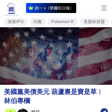
即
經一 x《華爾街日報》
時
財
港股IPO
日圓
Pokemon卡
美股科技股
經
專
題
投
資
樓
市
理
美國黨美債美元 葫蘆裏是寶是草︳
財
林伯專欄
商
業