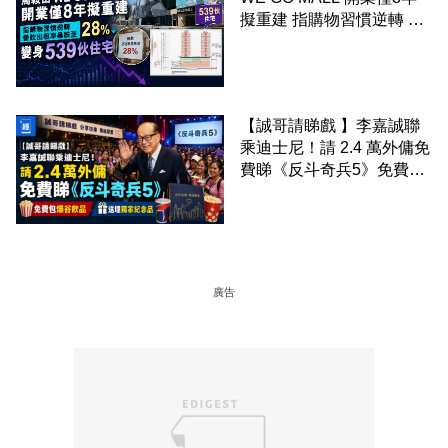
擬重建 指購物習慣逆轉 餐
飲出租率暴跌至 28% 變身
539伙住宅
【誠哥請睇戲 】李嘉誠聯
乘迪士尼！請 2.4 萬外傭免
費睇《反斗奇兵5》免費包
爆谷飲品 送埋獨家紀念品
廣告