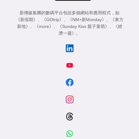
新傳媒集團的數碼平台包括多個網站和應用程式，如
《新假期》
、
《GOtrip》
、
《NM+新Monday》
、
《東方
新地》
、
《more》
、
《Sunday Kiss 親子童萌》
、
《經
濟一週》
。