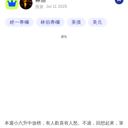
林伯
Jul 11 2025
投資
科
技
經一專欄
林伯專欄
美債
美元
職
場
廣告
生
活
時
事
專
欄
訂
閱
專
本週小六升中放榜，有人歡喜有人愁。不過，回想起來，筆
區