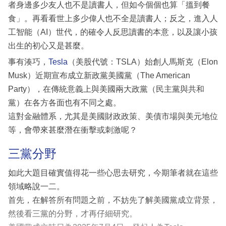
者身邊多少友人也不是讀書人，但如今個個也算「搵到餐
食」。再看看世上多少偉人也不全是讀書人；反之，進入人
工智能（AI）世代，的確令人反思讀書的本意，以及讓小孩
出生的初心又是甚麼。
事有湊巧，
Tesla
（美股代號：TSLA）始創人馬斯克（Elon
Musk）近期宣布成立新政黨美國黨（The American
Party），在傳統意義上與美國兩大政黨（民主黨與共和
黨）在各方各面也有不同之處。
這對金融體系，尤其是美國財政政策、美債市場與美元地位
等，會帶來甚麼潛在衝擊或刺激呢？
三黨分野
如此大題目確實值得花一些心思去研究，今期筆者就在這些
領域略說一二。
首先，在解答所有問題之前，不妨先了解美國黨成立背景，
然後看三黨的分野，才再仔細研究。