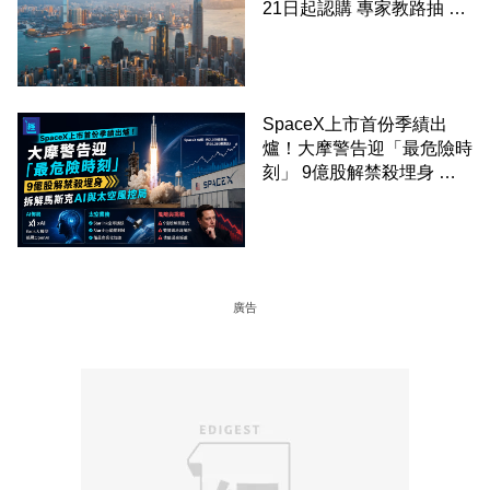
21日起認購 專家教路抽 20
至 30 手 鎖定三年高息
SpaceX上市首份季績出
爐！大摩警告迎「最危險時
刻」 9億股解禁殺埋身 拆
解馬斯克AI與太空風控局
廣告