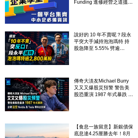
Funding 進修經營之道搵大
錢！
說好的 10 年不賣呢？段永
平突大手減持泡泡瑪特 持
股急降至 5.55% 劈逾
2,800 萬股 4月才入局 上月
剛向網民派定心丸
傳奇大淡友Michael Burry
又又又爆股災預警 警告美
股恐重演 1987 年式暴跌 企
硬沽空 Nvidia 及 Tesla 等
科企巨頭
【食息一族留意】新銀債保
底息達4.25厘勝去年！8月