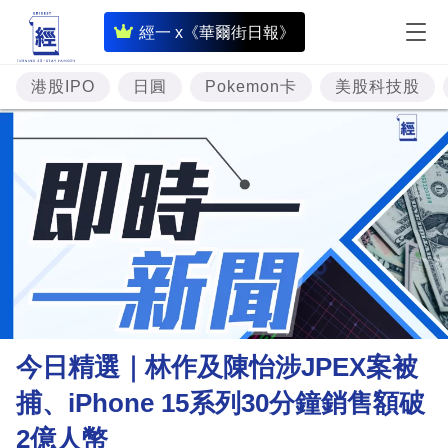
即
經一 x《華爾街日報》
時
財
港股IPO
日圓
Pokemon卡
美股科技股
經
專
題
投
資
樓
市
理
今日精選｜林作及陳怡涉JPEX案被
財
捕、iPhone 15系列30分鐘銷售額破
商
2億人幣
業