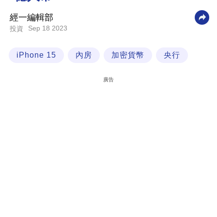
科
經一編輯部
技
Sep 18 2023
投資
職
iPhone 15
內房
加密貨幣
央行
場
生
廣告
活
時
事
專
欄
訂
閱
專
區