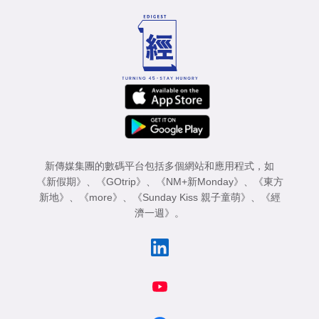
新傳媒集團的數碼平台包括多個網站和應用程式，如
《新假期》
、
《GOtrip》
、
《NM+新Monday》
、
《東方
新地》
、
《more》
、
《Sunday Kiss 親子童萌》
、
《經
濟一週》
。