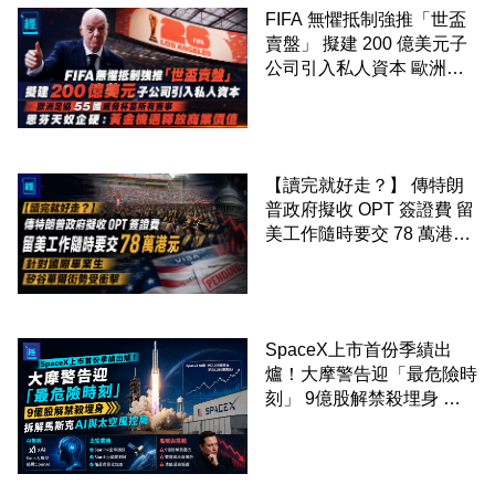
FIFA 無懼抵制強推「世盃
賣盤」 擬建 200 億美元子
公司引入私人資本 歐洲足
協 55 國威脅杯葛所有賽事
恩芬天奴企硬：黃金機遇釋
放商業價值
【讀完就好走？】 傳特朗
普政府擬收 OPT 簽證費 留
美工作隨時要交 78 萬港元
針對國際畢業生 矽谷華爾
街勢受衝擊
SpaceX上市首份季績出
爐！大摩警告迎「最危險時
刻」 9億股解禁殺埋身 拆
解馬斯克AI與太空風控局