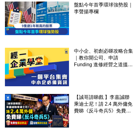
盤點今年首季環球強勢股｜
李聲揚專欄
中小企、初創必睇攻略合集
｜教你開公司、申請
Funding 進修經營之道搵大
錢！
【誠哥請睇戲 】李嘉誠聯
乘迪士尼！請 2.4 萬外傭免
費睇《反斗奇兵5》免費包
爆谷飲品 送埋獨家紀念品