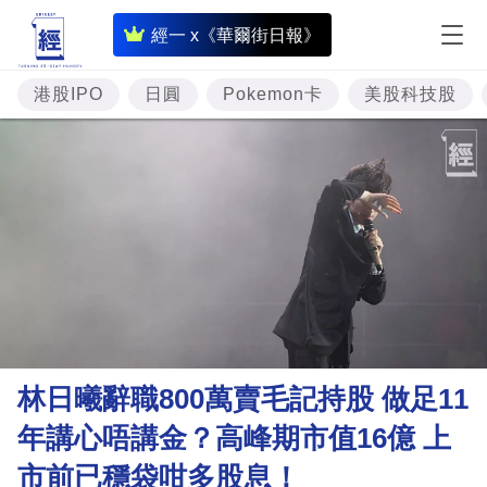
即
經一 x《華爾街日報》
時
財
港股IPO
日圓
Pokemon卡
美股科技股
經
專
題
投
資
樓
市
理
林日曦辭職800萬賣毛記持股 做足11
財
年講心唔講金？高峰期市值16億 上
商
市前已穩袋咁多股息！
業