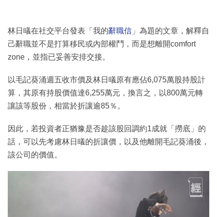
林日㬢在社交平台發表「我的
辭職信
」為題的文章，解釋自
己辭職並不是打算移民或內部權鬥，而是想離開comfort
zone，並指已妥善安排交接。
以毛記葵涌週五收市價及林日㬢原有應佔6,075萬股持股計
算，其原有持股價值達6,255萬元，換言之，以800萬元轉
讓該等股份，相當於折讓逾85％。
因此，若投資者正猶豫是否趁該股回調約1成就「撈底」的
話，可以先考慮林日㬢的折讓價，以及他離開毛記葵涌後，
該公司的價值。