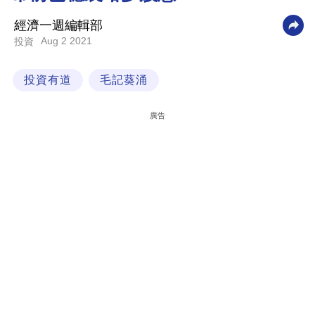
科
經濟一週編輯部
技
Aug 2 2021
投資
職
投資有道
毛記葵涌
場
生
廣告
活
時
事
專
欄
訂
閱
專
區