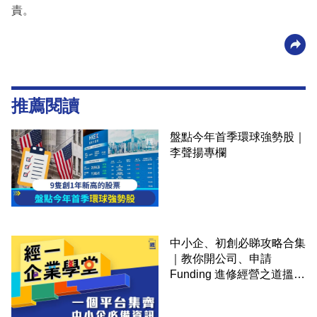
責。
推薦閱讀
盤點今年首季環球強勢股｜
李聲揚專欄
中小企、初創必睇攻略合集
｜教你開公司、申請
Funding 進修經營之道搵大
錢！