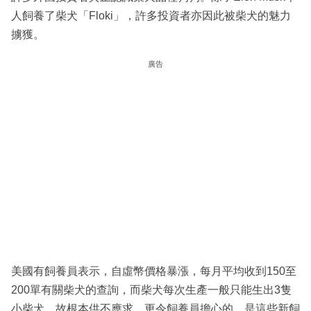
人飼養了柴犬「Floki」，許多投資者亦因此被柴犬的魅力
擄獲。
廣告
美國有飼養員表示，自虛幣價格暴漲，每月平均收到150至
200單有關柴犬的查詢，而柴犬每次生產一般只能生出3隻
小柴犬，故根本供不應求。更令飼養員擔心的，是這些新飼