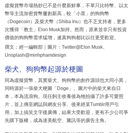
虛擬貨幣市場熱炒已不是什麼新鮮事，不單只比特幣、以太
幣等主流加密貨幣屢創新高，較「小眾」的狗狗幣
（Dogecoin）及柴犬幣（Shiba Inu）也不乏支持者，更多
次獲得「教主」Elon Musk加持。然而，原來並非只有投資
價值的狗狗幣需求猛增，連真狗狗都比以往更受歡迎。
撰文：經一編輯部｜圖片：Twitter@Elon Musk、
Unsplash@minhphamdesign
柴犬、狗狗幣起源於梗圖
同為虛擬貨幣，其實柴犬、狗狗幣的創作源頭也大同小異，
同時源於一張柴犬梗圖「Doge」。圖片中的柴犬來自日
本，本為流浪狗。現任飼主收養後為牠拍攝了許多可愛照
片，並上傳至網誌與網友分享。後來經某Tumblr用戶引
用，加上搞笑文字後廣傳，結果大受歡迎，更有不少公司爭
先購下版權，成為達美航空、騰訊等的廣告主角。