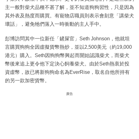
主一般對柴犬品種不甚了解，並不知道狗狗習性，只是因為
其外表及熱度而購買。有寵物店職員則表示會刻意「講柴犬
壞話」，避免牠們落入一時衝動的主人手中。
彭博訪問其中一位新任「鏟屎官」Seth Johnson，他就坦
言購買狗狗全因虛擬貨幣熱炒，並以2,500美元（約19,000
港元）購入。Seth因狗狗幣興起而開始認識柴犬，而柴犬
幣後來追上更令他下定決心飼養柴犬。由於Seth熱衷於投
資虛幣，故已將新狗狗命名為EverRise，取名自他所持有
的另一款加密貨幣。
廣告