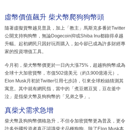
虛幣價值飆升 柴犬幣爬狗狗幣頭
隨著虛擬貨幣越見普及，加上「教主」馬斯克多番於Twitter
公開支持狗狗幣，無論Dogecoin抑或Shiba Inu都錄得卓越
升幅。起初網民只因好玩而購入，如今卻已成為許多財經專
家的投資增值工具。
今月初，柴犬幣幣價更於一日內大漲75%，超越狗狗幣成為
全球十大加密貨幣，市值502億美元（約3,900億港元）。
Elon Musk月初於Twitter引用七步詩，引來全球粉絲猜測其
寓意。其中就有網民指，當中的「煮豆燃豆箕，豆在釜中
泣」是指柴犬幣及狗狗幣的「兄弟之爭」。
真柴犬需求急增
柴犬幣及狗狗幣價格急升，不但令加密貨幣更為普及，更令
許多外國投資者真正認識柴犬品種狗狗。除了Elon Musk本