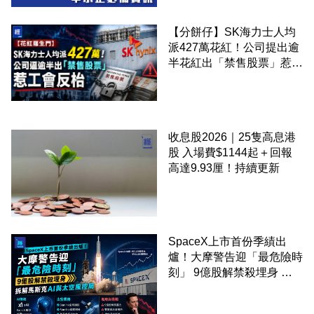
【分餅仔】SK海力士人均
派427萬花紅！公司提出逾
半花紅出「禁售股票」惹工
會反枱
收息股2026｜25隻高息港
股 入場費$1144起＋回報
高達9.93厘！持續更新
SpaceX上市首份季績出
爐！大摩警告迎「最危險時
刻」 9億股解禁殺埋身 拆
解馬斯克AI與太空風控局