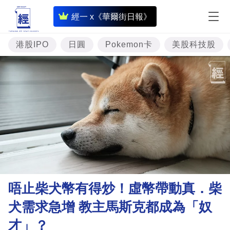
即
經一 x《華爾街日報》
時
財
港股IPO
日圓
Pokemon卡
美股科技股
經
專
題
投
資
樓
市
理
唔止柴犬幣有得炒！虛幣帶動真．柴
財
犬需求急增 教主馬斯克都成為「奴
商
才」？
業