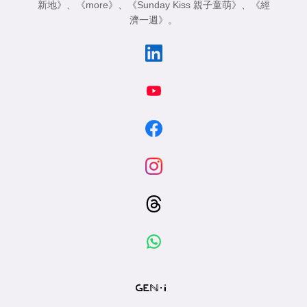
新地》
、
《more》
、
《Sunday Kiss 親子童萌》
、
《經
濟一週》
。