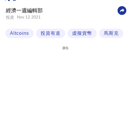
科
經濟一週編輯部
技
Nov 12 2021
投資
職
Altcoins
投資有道
虛擬貨幣
馬斯克
場
生
廣告
活
時
事
專
欄
訂
閱
專
區