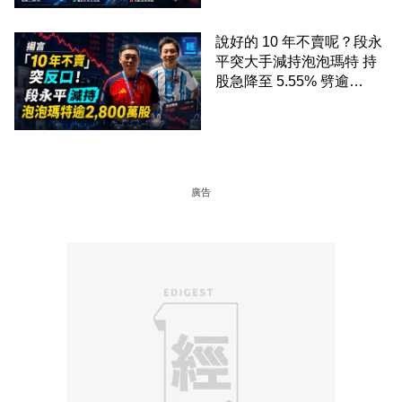
說好的 10 年不賣呢？段永
平突大手減持泡泡瑪特 持
股急降至 5.55% 劈逾
2,800 萬股 4月才入局 上月
剛向網民派定心丸
廣告