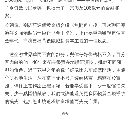
1,800點。然而一隻政治「黑天鵝」⸺中英前途談判一下
子令無數股民夢碎，也揭示了一宗涉及106億元的金融罪
案。
梁朝偉、劉德華這個黃金組合繼《無間道》後，再次聯同導
演莊文強炮製另一巨作《金手指》，正正要重新審視這個黃
金年代，導演更稱背後隱藏對資本主義的一種反思。
上述金融世界華而不實的部分，與偉仔好像格格不入，百分
百內向的他，40年來都是很實在地鑽研演技，挑戰不同類
型的角色。過了花甲之年的偉仔好像比以前豁然開朗，更隨
心所欲地生活。活在當下並不只是罐頭格言，精粹在於實
踐，偉仔正在作岀正確示範。若能享受當下，少一點懼怕失
去，少一點懼怕蝕底，我們或許能避免更多因物質金錢導致
的損失，包括無止境追求財富增值而失去自我。
廣告