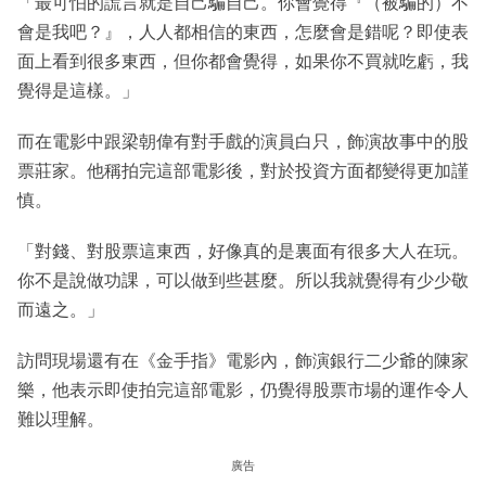
「最可怕的謊言就是自己騙自己。你會覺得『（被騙的）不
會是我吧？』，人人都相信的東西，怎麼會是錯呢？即使表
面上看到很多東西，但你都會覺得，如果你不買就吃虧，我
覺得是這樣。」
而在電影中跟梁朝偉有對手戲的演員白只，飾演故事中的股
票莊家。他稱拍完這部電影後，對於投資方面都變得更加謹
慎。
「對錢、對股票這東西，好像真的是裏面有很多大人在玩。
你不是說做功課，可以做到些甚麼。所以我就覺得有少少敬
而遠之。」
訪問現場還有在《金手指》電影內，飾演銀行二少爺的陳家
樂，他表示即使拍完這部電影，仍覺得股票市場的運作令人
難以理解。
廣告