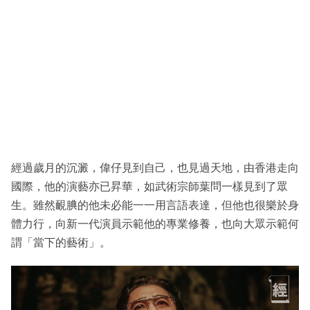
經過歲月的沉澱，偉仔見到自己，也見過天地，由香港走向
國際，他的演藝亦已昇華，如武術宗師葉問一樣見到了眾
生。雖然靦腆的他未必能一一用言語表達，但他也很樂於身
體力行，向新一代演員示範他的專業修養，也向大眾示範何
謂「當下的藝術」。