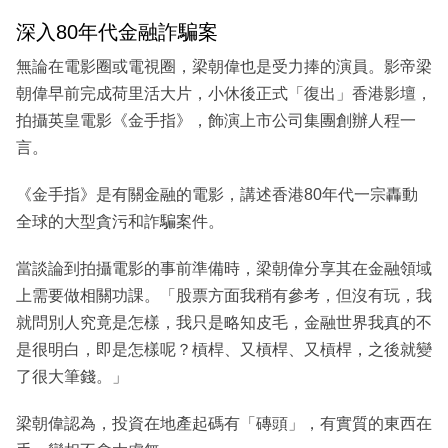
深入80年代金融詐騙案
無論在電影圈或電視圈，梁朝偉也是受力捧的演員。影帝梁
朝偉早前完成荷里活大片，小休後正式「復出」香港影壇，
拍攝英皇電影《金手指》，飾演上市公司集團創辦人程一
言。
《金手指》是有關金融的電影，講述香港80年代一宗轟動
全球的大型貪污和詐騙案件。
當談論到拍攝電影的事前準備時，梁朝偉分享其在金融領域
上需要做相關功課。「股票方面我稍有參考，但沒有玩，我
就問別人究竟是怎樣，我只是略知皮毛，金融世界我真的不
是很明白，即是怎樣呢？槓桿、又槓桿、又槓桿，之後就變
了很大筆錢。」
梁朝偉認為，投資在地產起碼有「磚頭」，有實質的東西在