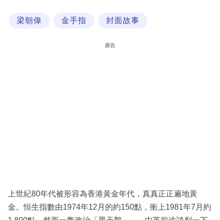
科
梁朝偉
金手指
封面故事
技
職
廣告
場
生
活
時
事
專
欄
訂
閱
上世紀80年代被形容為香港黃金年代，真真正正遍地黃
專
金。恒生指數由1974年12月的約150點，衝上1981年7月約
區