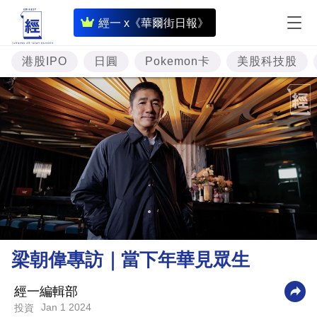
即
經一 x《華爾街日報》
時
財
港股IPO
日圓
Pokemon卡
美股科技股
經
專
題
投
資
樓
市
理
梁朝偉專訪｜當下年華見眾生
財
商
經一編輯部
Jan 1 2024
投資
業