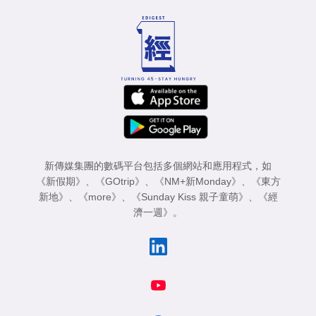
新傳媒集團的數碼平台包括多個網站和應用程式，如
《新假期》
、
《GOtrip》
、
《NM+新Monday》
、
《東方
新地》
、
《more》
、
《Sunday Kiss 親子童萌》
、
《經
濟一週》
。