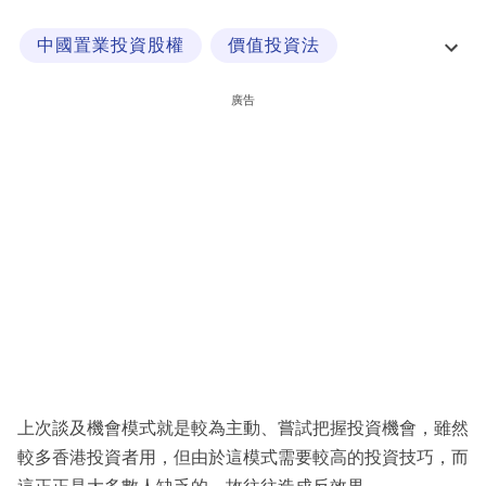
科
中國置業投資股權
價值投資法
技
投資策略
投資組合
職
廣告
場
生
活
時
事
專
欄
訂
閱
上次談及機會模式就是較為主動、嘗試把握投資機會，雖然
專
較多香港投資者用，但由於這模式需要較高的投資技巧，而
區