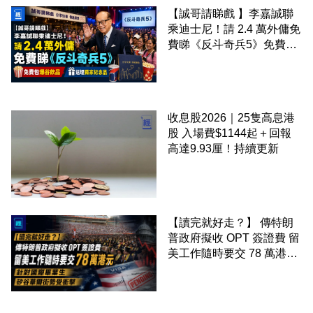
【誠哥請睇戲 】李嘉誠聯
乘迪士尼！請 2.4 萬外傭免
費睇《反斗奇兵5》免費包
爆谷飲品 送埋獨家紀念品
收息股2026｜25隻高息港
股 入場費$1144起＋回報
高達9.93厘！持續更新
【讀完就好走？】 傳特朗
普政府擬收 OPT 簽證費 留
美工作隨時要交 78 萬港元
針對國際畢業生 矽谷華爾
街勢受衝擊