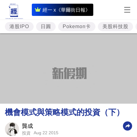
即
經一 x《華爾街日報》
時
財
港股IPO
日圓
Pokemon卡
美股科技股
經
專
題
投
資
樓
市
理
機會模式與策略模式的投資（下）
財
商
龔成
Aug 22 2015
投資
業