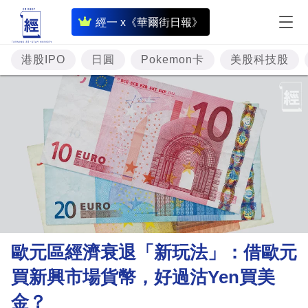
即
經一 x《華爾街日報》
時
財
港股IPO
日圓
Pokemon卡
美股科技股
經
專
題
投
資
樓
市
理
歐元區經濟衰退「新玩法」：借歐元
財
買新興市場貨幣，好過沽Yen買美
商
金？
業