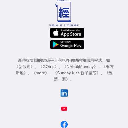
新傳媒集團的數碼平台包括多個網站和應用程式，如
《新假期》
、
《GOtrip》
、
《NM+新Monday》
、
《東方
新地》
、
《more》
、
《Sunday Kiss 親子童萌》
、
《經
濟一週》
。