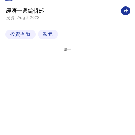
科
經濟一週編輯部
技
Aug 3 2022
投資
職
投資有道
歐元
場
生
廣告
活
時
事
專
欄
訂
閱
專
區