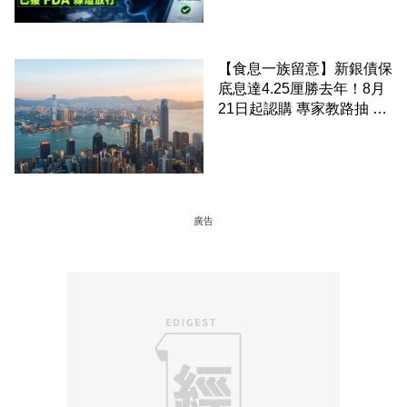
放行
【食息一族留意】新銀債保
底息達4.25厘勝去年！8月
21日起認購 專家教路抽 20
至 30 手 鎖定三年高息
廣告