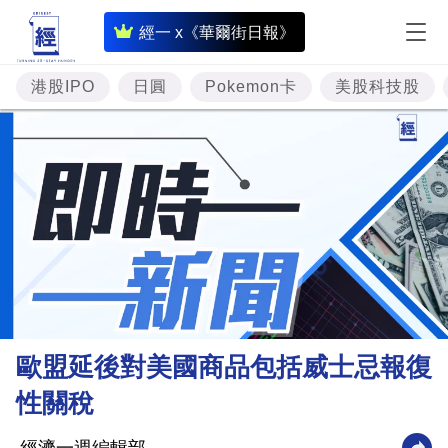
即
經一 x《華爾街日報》
時
財
港股IPO
日圓
Pokemon卡
美股科技股
經
專
題
投
資
樓
市
理
歐盟延後對美國商品包括威士忌報復
財
性關稅
商
業