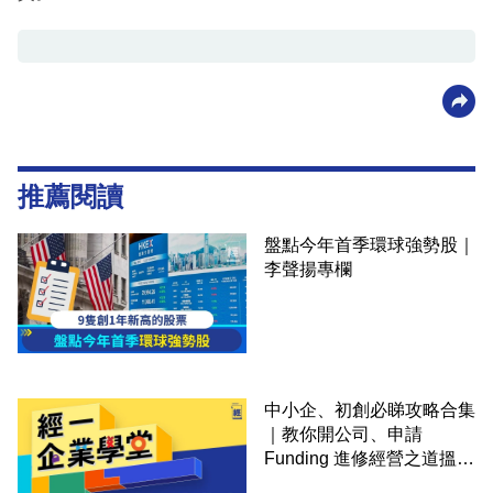
推薦閱讀
盤點今年首季環球強勢股｜
李聲揚專欄
中小企、初創必睇攻略合集
｜教你開公司、申請
Funding 進修經營之道搵大
錢！