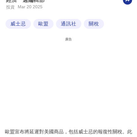
經濟一週編輯部
Mar 20 2025
投資
科
技
威士忌
歐盟
通訊社
關稅
職
場
廣告
生
活
時
事
專
欄
訂
閱
專
歐盟宣布將延遲對美國商品，包括威士忌的報復性關稅。此
區