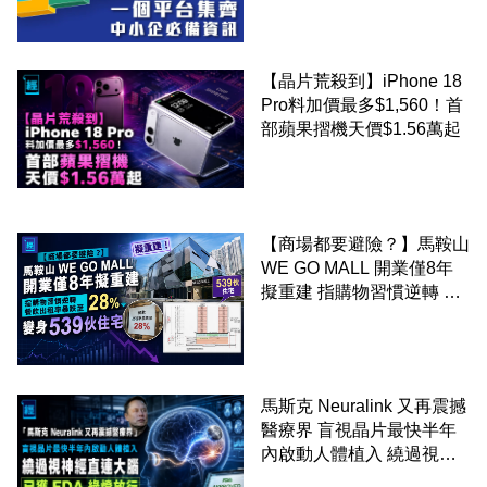
【晶片荒殺到】iPhone 18
Pro料加價最多$1,560！首
部蘋果摺機天價$1.56萬起
【商場都要避險？】馬鞍山
WE GO MALL 開業僅8年
擬重建 指購物習慣逆轉 餐
飲出租率暴跌至 28% 變身
539伙住宅
馬斯克 Neuralink 又再震撼
醫療界 盲視晶片最快半年
內啟動人體植入 繞過視神
經直連大腦 已獲 FDA 綠燈