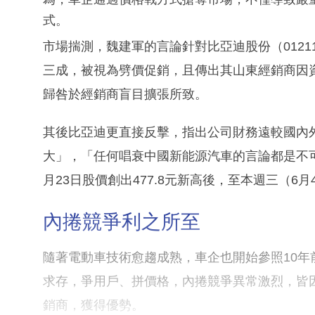
式。
市場揣測，魏建軍的言論針對比亞迪股份（012
三成，被視為劈價促銷，且傳出其山東經銷商因
歸咎於經銷商盲目擴張所致。
其後比亞迪更直接反擊，指出公司財務遠較國內
大」，「任何唱衰中國新能源汽車的言論都是不
月23日股價創出477.8元新高後，至本週三（6
內捲競爭利之所至
隨著電動車技術愈趨成熟，車企也開始參照10
求存，爭用戶、拼價格，內捲競爭異常激烈，皆
銷商，獲得優勢。