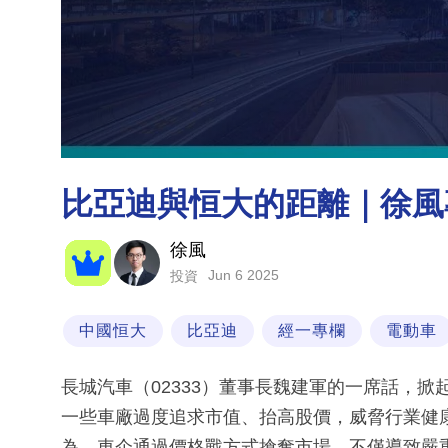
比亞迪與恒大的距離｜徐風
徐風
Jun 6 2025
投資
中國恒大
比亞迪
經一專欄
電動車
長城汽車（02333）董事長魏建軍的一席話，
一些車廠過度追求市值、抬高股價，威脅行業健
為，車企通過價格戰方式搶奪市場，不僅導致嚴