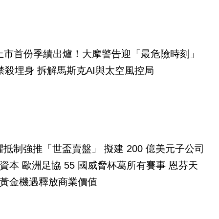
eX上市首份季績出爐！大摩警告迎「最危險時刻」
禁殺埋身 拆解馬斯克AI與太空風控局
無懼抵制強推「世盃賣盤」 擬建 200 億美元子公司
資本 歐洲足協 55 國威脅杯葛所有賽事 恩芬天
黃金機遇釋放商業價值