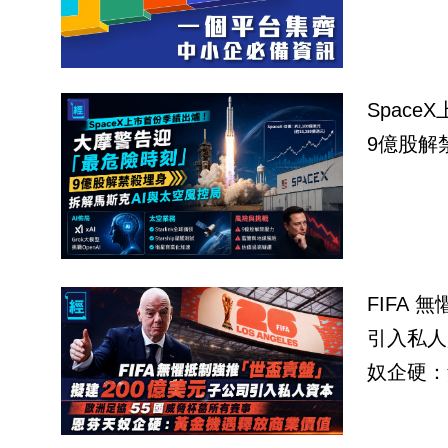
Spac
9億股解
FIFA 
引入私人
奴企硬：