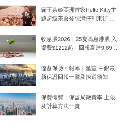
分鐘生成「貼地」宣傳短片
霸王茶姬亞洲首家Hello Kitty主
題超級茶倉登陸灣仔利東街 推
出首創「伯爵紅茶色」Hello Kitt
y及香港限定特調系列
收息股2026｜25隻高息港股 入
場費$1212起＋回報高達9.89
厘！持續更新
儲蓄保險回報率｜滙豐 中銀最
新保證回報一覽及揀選須知
保費徵費｜保監局徵費率 上限
及計算方法一覽