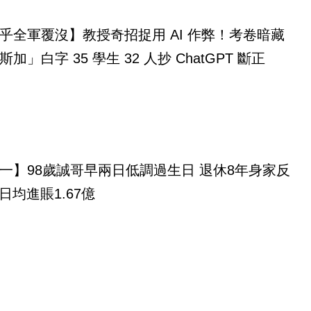
乎全軍覆沒】教授奇招捉用 AI 作弊！考卷暗藏
「馬達加斯加」白字 35 學生 32 人抄 ChatGPT 斷正
一】98歲誠哥早兩日低調過生日 退休8年身家反
 日均進賬1.67億