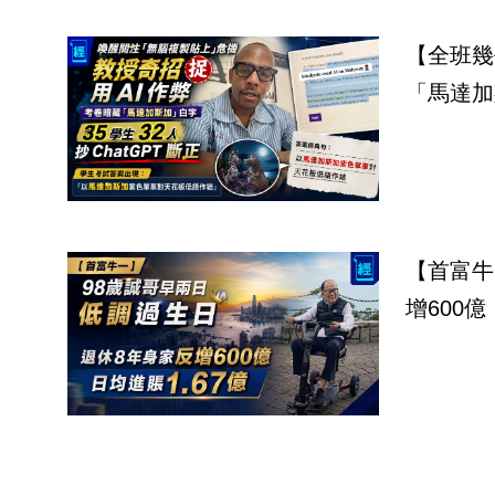
【全班幾
【首富牛
增600億