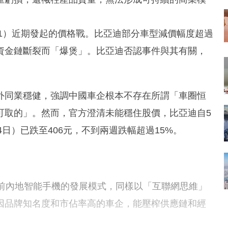
11）近期發起的價格戰。比亞迪部分車型減價幅度超過
資金鏈斷裂而「爆煲」。比亞迪否認事件與其有關，
外同業穩健，強調中國車企根本不存在所謂「車圈恒
可取的」。然而，官方澄清未能穩住股價，比亞迪自5
月4日）已跌至406元，不到兩週跌幅超過15%。
年前內地智能手機的發展模式，同樣以「互聯網思維」
因品牌知名度和市佔率高的車企，能壓榨供應鏈和經