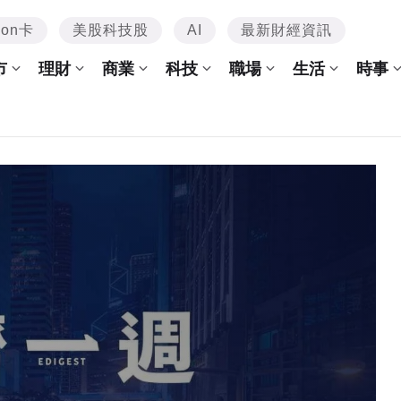
mon卡
美股科技股
AI
最新財經資訊
市
理財
商業
科技
職場
生活
時事