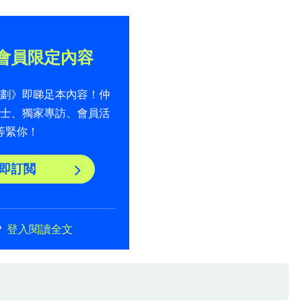
會員限定內容
計劃》即睇足本內容！仲
貼士、獨家專訪、會員活
等緊你！
即訂閲
？
登入閱讀全文