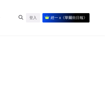
登入
經一 x《華爾街日報》