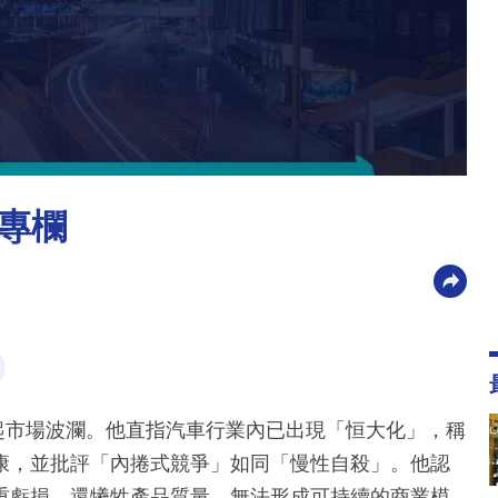
專欄
掀起市場波瀾。他直指汽車行業內已出現「恒大化」，稱
康，並批評「內捲式競爭」如同「慢性自殺」。他認
重虧損，還犧牲產品質量，無法形成可持續的商業模