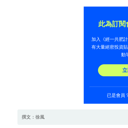
此為訂閱
加入《經一共肥
有大量絕密投資
動
立
已是會員
撰文：徐風