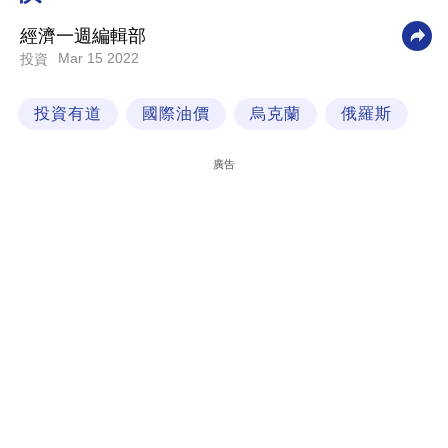
科
經濟一週編輯部
技
Mar 15 2022
投資
職
投資有道
國際油價
烏克蘭
俄羅斯
場
生
廣告
活
時
事
專
欄
訂
閱
專
區