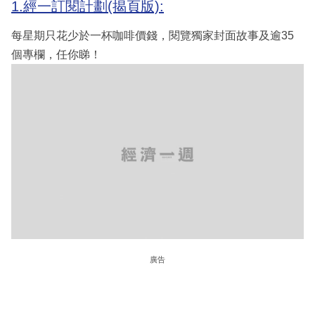
1.經一訂閱計劃(揭頁版):
每星期只花少於一杯咖啡價錢，閱覽獨家封面故事及逾35
個專欄，任你睇！
廣告