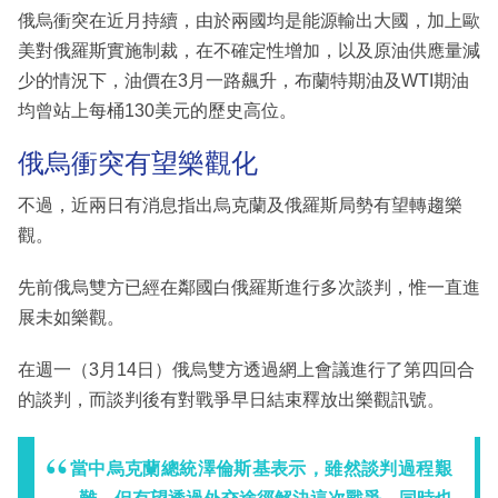
俄烏衝突在近月持續，由於兩國均是能源輸出大國，加上歐
美對俄羅斯實施制裁，在不確定性增加，以及原油供應量減
少的情況下，油價在3月一路飆升，布蘭特期油及WTI期油
均曾站上每桶130美元的歷史高位。
俄烏衝突有望樂觀化
不過，近兩日有消息指出烏克蘭及俄羅斯局勢有望轉趨樂
觀。
先前俄烏雙方已經在鄰國白俄羅斯進行多次談判，惟一直進
展未如樂觀。
在週一（3月14日）俄烏雙方透過網上會議進行了第四回合
的談判，而談判後有對戰爭早日結束釋放出樂觀訊號。
當中烏克蘭總統澤倫斯基表示，雖然談判過程艱