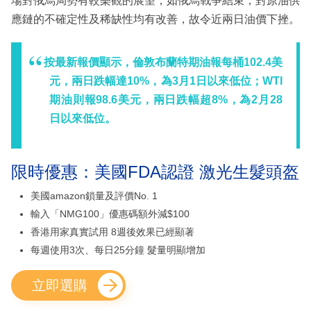
場對俄烏局勢有較樂觀的展望，如俄烏戰爭結束，對原油供
應鏈的不確定性及稀缺性均有改善，故令近兩日油價下挫。
按最新報價顯示，倫敦布蘭特期油報每桶102.4美
元，兩日跌幅達10%，為3月1日以來低位；WTI
期油則報98.6美元，兩日跌幅超8%，為2月28
日以來低位。
限時優惠：美國FDA認證 激光生髮頭盔
美國amazon鎖量及評價No. 1
輸入「NMG100」優惠碼額外減$100
香港用家真實試用 8週後效果已經顯著
每週使用3次、每日25分鐘 髮量明顯增加
立即選購