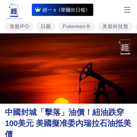
即
經一 x《華爾街日報》
時
財
港股IPO
日圓
Pokemon卡
美股科技股
經
專
題
投
資
樓
市
理
中國封城「擊落」油價！紐油跌穿
財
100美元 美國擬准委內瑞拉石油抵美
商
債
業