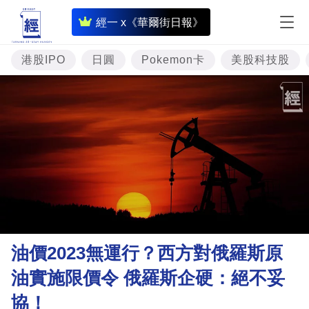
即
經一 x《華爾街日報》
時
財
港股IPO
日圓
Pokemon卡
美股科技股
經
專
題
投
資
樓
市
理
油價2023無運行？西方對俄羅斯原
財
油實施限價令 俄羅斯企硬：絕不妥
商
協！
業