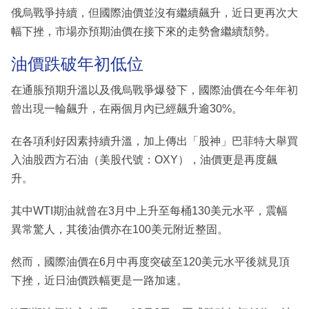
俄烏戰爭持續，但國際油價並沒有繼續飆升，近日更再次大
幅下挫，市場亦預期油價在接下來的走勢會繼續頹勢。
油價跌破年初低位
在通脹預期升溫以及俄烏戰爭爆發下，國際油價在今年年初
曾出現一輪飆升，在兩個月內已經飆升逾30%。
在各項利好因素持續升溫，加上傳出「股神」巴菲特大舉買
入油股西方石油（美股代號：OXY），油價更是再度飆
升。
其中WTI期油就曾在3月中上升至每桶130美元水平，震幅
異常驚人，其後油價亦在100美元附近整固。
然而，國際油價在6月中再度突破至120美元水平後就見頂
下挫，近日油價跌幅更是一路加速。