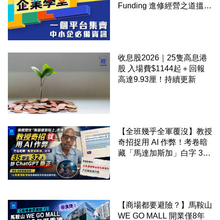
Funding 進修經營之道搵大
錢！
收息股2026｜25隻高息港
股 入場費$1144起＋回報
高達9.93厘！持續更新
【全班幾乎全軍覆沒】教授
奇招捉用 AI 作弊！考卷暗
藏「馬達加斯加」白字 35
學生 32 人抄 ChatGPT 斷
正
【商場都要避險？】馬鞍山
WE GO MALL 開業僅8年