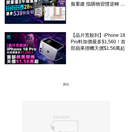
擬重建 指購物習慣逆轉 餐
飲出租率暴跌至 28% 變身
539伙住宅
【晶片荒殺到】iPhone 18
Pro料加價最多$1,560！首
部蘋果摺機天價$1.56萬起
廣告