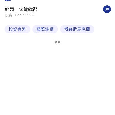
科
經濟一週編輯部
技
Dec 7 2022
投資
職
投資有道
國際油價
俄羅斯烏克蘭
場
生
廣告
活
時
事
專
欄
訂
閱
專
區