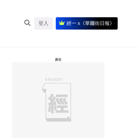
登入
經一 x《華爾街日報》
廣告