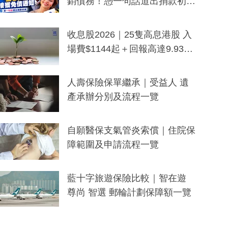
銷債務！憑一句話道出捐款初
衷：加州26萬人接獲免債通知、
一度被誤當詐騙手段
收息股2026｜25隻高息港股 入
場費$1144起＋回報高達9.93
厘！持續更新
人壽保險保單繼承｜受益人 遺
產承辦分別及流程一覽
自願醫保支氣管炎索償｜住院保
障範圍及申請流程一覽
藍十字旅遊保險比較｜智在遊
尊尚 智選 郵輪計劃保障額一覽