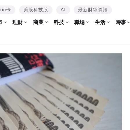
mon卡
美股科技股
AI
最新財經資訊
市
理財
商業
科技
職場
生活
時事