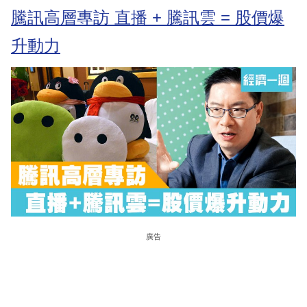
騰訊高層專訪 直播 + 騰訊雲 = 股價爆
升動力
廣告