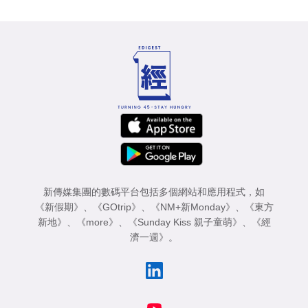
新傳媒集團的數碼平台包括多個網站和應用程式，如
《新假期》
、
《GOtrip》
、
《NM+新Monday》
、
《東方
新地》
、
《more》
、
《Sunday Kiss 親子童萌》
、
《經
濟一週》
。