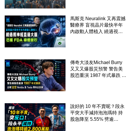
馬斯克 Neuralink 又再震撼
醫療界 盲視晶片最快半年
內啟動人體植入 繞過視神
經直連大腦 已獲 FDA 綠燈
放行
傳奇大淡友Michael Burry
又又又爆股災預警 警告美
股恐重演 1987 年式暴跌 企
硬沽空 Nvidia 及 Tesla 等
科企巨頭
說好的 10 年不賣呢？段永
平突大手減持泡泡瑪特 持
股急降至 5.55% 劈逾
2,800 萬股 4月才入局 上月