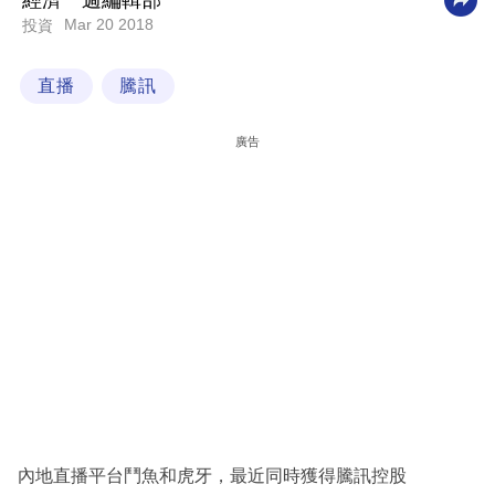
經濟一週編輯部
Mar 20 2018
投資
科
技
直播
騰訊
職
場
廣告
生
活
時
事
專
欄
訂
閱
專
內地直播平台鬥魚和虎牙，最近同時獲得騰訊控股
區