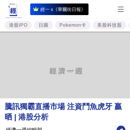
即
經一 x《華爾街日報》
時
財
港股IPO
日圓
Pokemon卡
美股科技股
經
專
題
投
資
樓
市
理
騰訊獨霸直播市場 注資鬥魚虎牙 贏
財
晒 | 港股分析
商
業