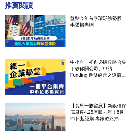
推薦閱讀
盤點今年首季環球強勢股｜
李聲揚專欄
中小企、初創必睇攻略合集
｜教你開公司、申請
Funding 進修經營之道搵大
錢！
【食息一族留意】新銀債保
底息達4.25厘勝去年！8月
21日起認購 專家教路抽 20
至 30 手 鎖定三年高息