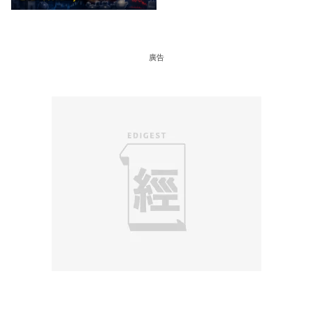
剛向網民派定心丸
廣告