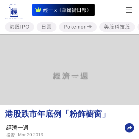
即
經一 x《華爾街日報》
時
財
港股IPO
日圓
Pokemon卡
美股科技股
經
專
題
投
資
樓
市
理
港股跌市年底例「粉飾櫥窗」
財
商
經濟一週
Mar 20 2013
投資
業