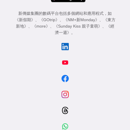
新傳媒集團的數碼平台包括多個網站和應用程式，如
《新假期》
、
《GOtrip》
、
《NM+新Monday》
、
《東方
新地》
、
《more》
、
《Sunday Kiss 親子童萌》
、
《經
濟一週》
。