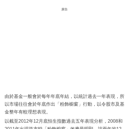
科
廣告
技
職
場
生
活
時
事
專
欄
由於基金一般會於每年年底年結，以統計過去一年表現，所
訂
以市場往往會於年底作出「粉飾櫥窗」行動，以令股市及基
閱
金整年有較理想表現。
專
以截至2012年12月底恒生指數過去五年表現分析，2008和
區
2011年出現跌市時「粉飾櫥窗」效應最明顯，該兩年的12