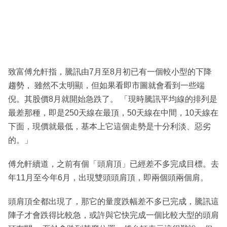
致富傅允軒指，騰訊由7月至8月初已有一個較小型的下降
趨勢， 雖然不太明顯，但如果看即市圖就會看到一些端
倪。其股價8月就開始急跌了。 「現時騰訊平均線的排列是
最差那種，即是250天線在最頂，50天線在中間，10天線在
下面，現價就最低，基本上它這個走勢是十分利淡、惡劣
的。」
傅允軒續道，之前有個「頭肩頂」已經差不多完成目標。去
年11月至今年6月，出現雙頭頭肩頂，即兩個頭兩個肩。
頭肩頂全都出現了，那它的量度跌幅差不多已完成，騰訊這
陣子才會跌得比較急，或許與它快完成一個比較大型的頭肩