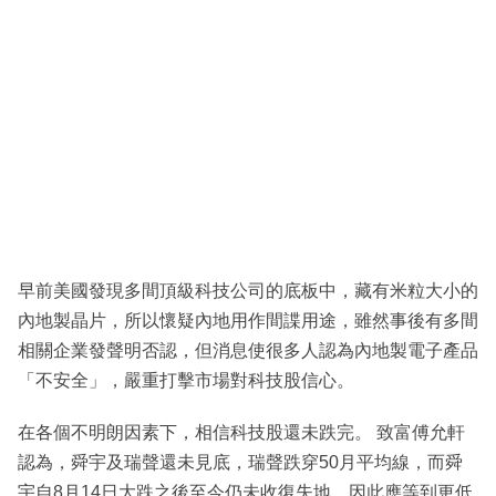
早前美國發現多間頂級科技公司的底板中，藏有米粒大小的
內地製晶片，所以懷疑內地用作間諜用途，雖然事後有多間
相關企業發聲明否認，但消息使很多人認為內地製電子產品
「不安全」，嚴重打擊市場對科技股信心。
在各個不明朗因素下，相信科技股還未跌完。 致富傅允軒
認為，舜宇及瑞聲還未見底，瑞聲跌穿50月平均線，而舜
宇自8月14日大跌之後至今仍未收復失地，因此應等到更低