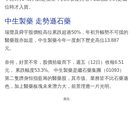
位時才入貨。
中生製藥 走勢遜石藥
瑞聲及舜宇股價較高位累跌超過50%，年初升幅勢不可擋的
醫藥股亦如是，中生製藥今年一度創下歷史高位13.887
元。
奈何，好景不常，股價拾級而下，週五（12日）收報6.51
元， 累跌幅度53.3%。 中生製藥是繼石藥集團（01093）
第二隻躋身恒指藍籌的醫藥股，其市值、業務皆不比石藥遜
色，加上醫藥板塊未來潛力大，前景理應一片光明。
廣告