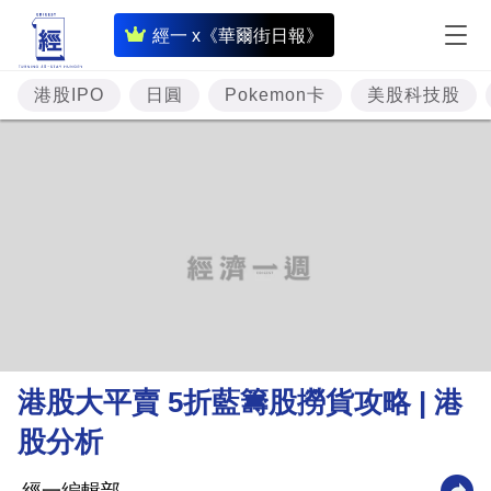
即
經一 x《華爾街日報》
時
財
港股IPO
日圓
Pokemon卡
美股科技股
經
專
題
投
資
樓
市
理
港股大平賣 5折藍籌股撈貨攻略 | 港
財
股分析
商
業