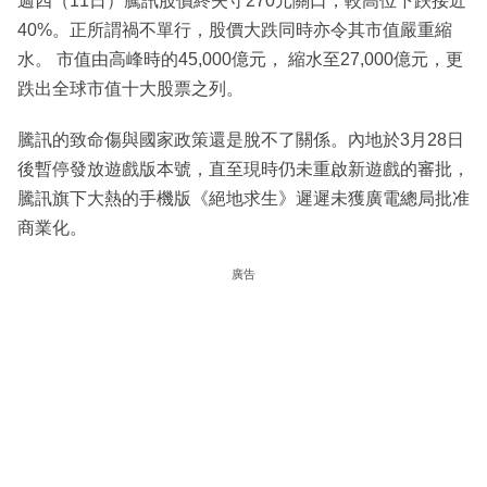
週四（11日）騰訊股價終失守270元關口，較高位下跌接近
40%。正所謂禍不單行，股價大跌同時亦令其市值嚴重縮
水。 市值由高峰時的45,000億元， 縮水至27,000億元，更
跌出全球市值十大股票之列。
騰訊的致命傷與國家政策還是脫不了關係。內地於3月28日
後暫停發放遊戲版本號，直至現時仍未重啟新遊戲的審批，
騰訊旗下大熱的手機版《絕地求生》遲遲未獲廣電總局批准
商業化。
廣告