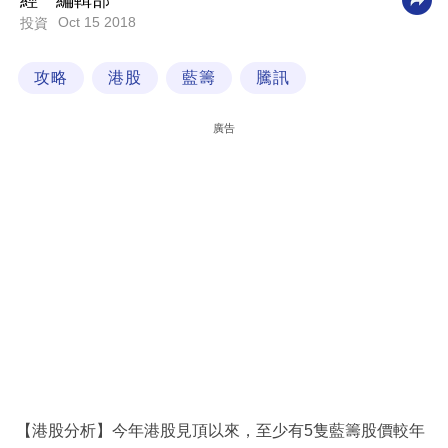
經一編輯部
Oct 15 2018
投資
科
技
攻略
港股
藍籌
騰訊
職
場
廣告
生
活
時
事
專
欄
訂
閱
專
【港股分析】今年港股見頂以來，至少有5隻藍籌股價較年
區