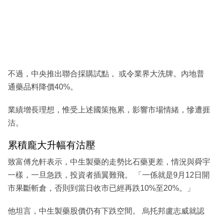
不過，中央推出聯合採購試點， 或令業界大洗牌。內地普
通藥品料降價40%。
業績增長理想，惟受上述國策拖累，影響市場情緒，慘遭捱
沽。
累積龐大升幅有沽壓
致富傅允軒表示，中生製藥的走勢比石藥更差，情況與舜宇
一樣，一旦急跌，投資者插翼難飛。 「一係就是9月12日開
市果斷斬倉，否則到當日收市已經再跌10%至20%。」
他坦言，中生製藥股價仍有下跌空間。 烏托邦盧志威就認